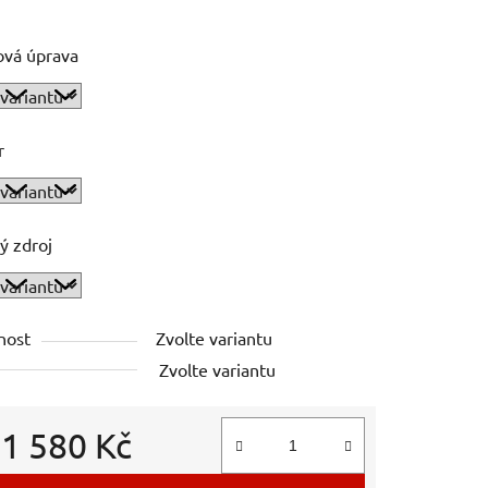
ová úprava
r
ý zdroj
nost
Zvolte variantu
Zvolte variantu
d
1 580 Kč
 cena: