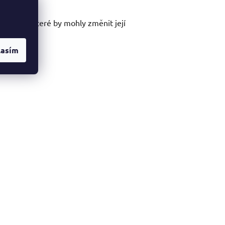
tředky, které by mohly změnit její
lasím