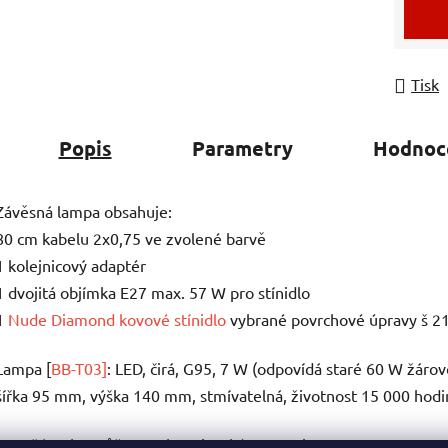
Tisk
Popis
Parametry
Hodnoc
Závěsná lampa obsahuje:
80 cm kabelu 2x0,75 ve zvolené barvě
1 kolejnicový adaptér
1 dvojitá objímka E27 max. 57 W pro stínidlo
1
Nude Diamond kovové stínidlo
vybrané povrchové úpravy š 
Lampa [
BB-T03]
: LED, čirá, G95, 7 W (odpovídá staré 60 W žárovc
šířka 95 mm, výška 140 mm, stmívatelná, životnost 15 000 hodi
Tuto žárovku můžete zakoupit také ve verzi
rosette
.