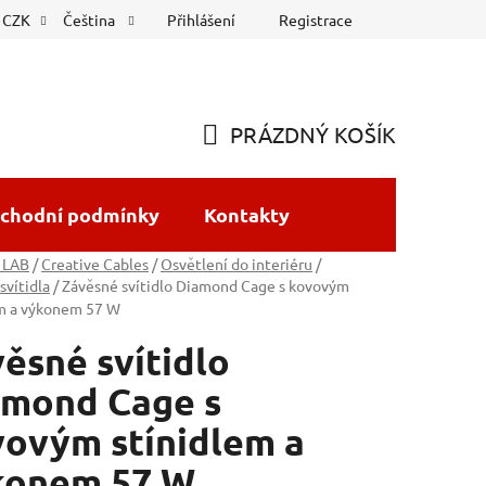
Přihlášení
Registrace
CZK
Čeština
PRÁZDNÝ KOŠÍK
NÁKUPNÍ
KOŠÍK
chodní podmínky
Kontakty
 LAB
/
Creative Cables
/
Osvětlení do interiéru
/
svítidla
/
Závěsné svítidlo Diamond Cage s kovovým
em a výkonem 57 W
ěsné svítidlo
amond Cage s
ovým stínidlem a
konem 57 W