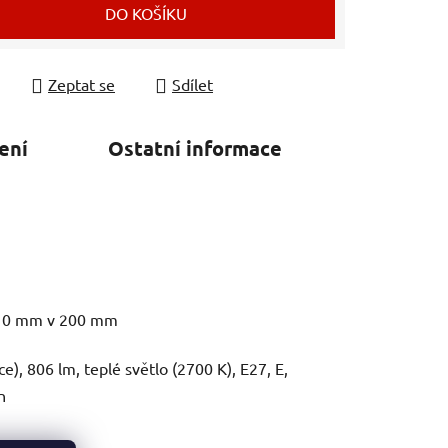
DO KOŠÍKU
Zeptat se
Sdílet
ení
Ostatní informace
210 mm v 200 mm
e), 806 lm, teplé světlo (2700 K), E27, E,
n