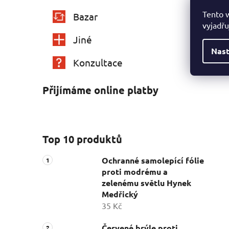
Tento 
Bazar
vyjadřu
Jiné
Nast
Konzultace
Přijímáme online platby
Top 10 produktů
Ochranné samolepící fólie
proti modrému a
zelenému světlu Hynek
Medřický
35 Kč
Červené brýle proti