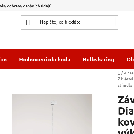
ky ochrany osobních údajů
dům
Hodnocení obchodu
Bulbsharing
Ob
Domů
/
Vitae
Závěsná 
stínidl
Záv
Di
kov
vý