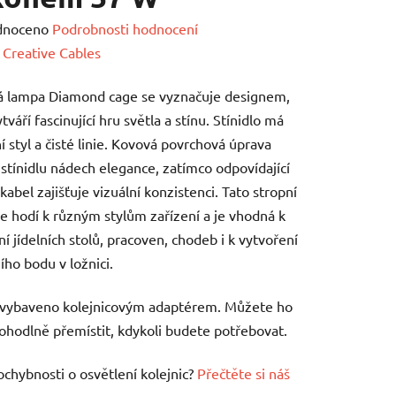
né
dnoceno
Podrobnosti hodnocení
ení
:
Creative Cables
tu
á lampa Diamond cage se vyznačuje designem,
tváří fascinující hru světla a stínu. Stínidlo má
 styl a čisté linie. Kovová povrchová úprava
stínidlu nádech elegance, zatímco odpovídající
 kabel zajišťuje vizuální konzistenci. Tato stropní
ek.
e hodí k různým stylům zařízení a je vhodná k
ní jídelních stolů, pracoven, chodeb i k vytvoření
ího bodu v ložnici.
 vybaveno kolejnicovým adaptérem. Můžete ho
ohodlně přemístit, kdykoli budete potřebovat.
chybnosti o osvětlení kolejnic?
Přečtěte si náš