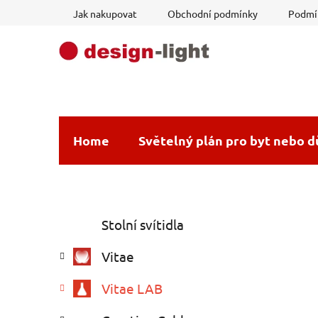
Přejít
Jak nakupovat
Obchodní podmínky
Podmín
na
obsah
Home
Světelný plán pro byt nebo 
P
K
Přeskočit
Stolní svítidla
a
o
kategorie
t
s
Vitae
e
t
g
r
Vitae LAB
o
a
r