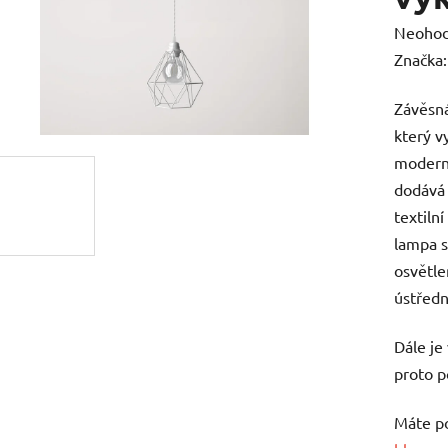
Průměr
Neoho
hodnoc
Značka
produk
Závěsn
je
který vy
0,0
moderní
z
dodává 
5
textilní
hvězdič
lampa s
osvětle
ústředn
Dále je
proto p
Máte po