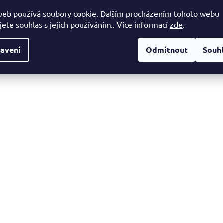
web používá soubory cookie. Dalším procházením tohoto webu
Doporučujeme čistit lampu hadříkem a nepoužívat chemické pros
jete souhlas s jejich používáním.. Více informací
zde
.
povrch.
avení
Odmítnout
Souh