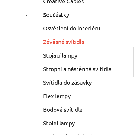
Creative Cables
i
n
e
n
Součástky
í
p
Osvětlení do interiéru
a
Závěsná svítidla
n
e
Stojací lampy
l
Stropní a nástěnná svítidla
Svítidla do zásuvky
Flex lampy
Bodová svítidla
Stolní lampy