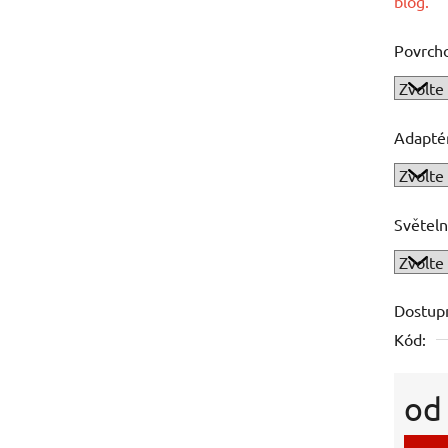
blog.
Povrch
Adapté
Světeln
Dostup
Kód:
o
Měrná