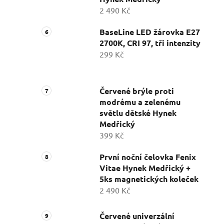
2 490 Kč
BaseLine LED žárovka E27
2700K, CRI 97, tři intenzity
299 Kč
Červené brýle proti
modrému a zelenému
světlu dětské Hynek
Medřický
399 Kč
První noční čelovka Fenix
Vitae Hynek Medřický +
5ks magnetických koleček
2 490 Kč
Červené univerzální