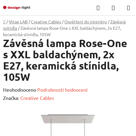
Přejít
Hledat
NÁKUP
na
KOŠÍK
obsah
Domů
/
Vitae LAB
/
Creative Cables
/
Osvětlení do interiéru
/
Závěsná
svítidla
/
Závěsná lampa Rose-One s XXL baldachýnem, 2x E27,
keramická stínidla, 105W
Závěsná lampa Rose-One
s XXL baldachýnem, 2x
E27, keramická stínidla,
105W
Průměrné
Neohodnoceno
Podrobnosti hodnocení
hodnocení
Značka:
Creative Cables
produktu
je
0,0
z