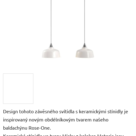
5
hvězdiček.
Design tohoto závěsného svítidla s keramickými stínidly je
inspirovaný novým obdélníkovým tvarem našeho
baldachýnu Rose-One.
Keramická stínidla ve tvaru Misky z kolekce Materia jsou