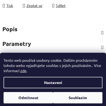
Tisk
Zeptat se
Sdílet
Popis
Parametry
Tento web používá soubory cookie. Dalším procházením
Hodnocení
tohoto webu vyjadřujete souhlas s jejich používáním.. Více
informací
zde
.
Ostatní informace
Nastavení
Z
Vytvořil Shoptet
á
Odmítnout
Souhlasím
Copyright 2026
eshop Hynek Medřický
. Všechna práva
p
vyhrazena.