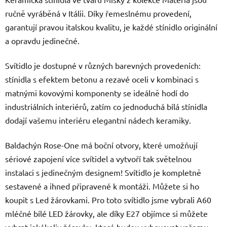
ručně vyráběná v Itálii. Díky řemeslnému provedení,
garantují pravou italskou kvalitu, je každé stínidlo originální
a opravdu jedinečné.
Svítidlo je dostupné v různých barevných provedeních:
stínidla s efektem betonu a rezavé oceli v kombinaci s
matnými kovovými komponenty se ideálně hodí do
industriálních interiérů, zatím co jednoduchá bílá stínidla
dodají vašemu interiéru elegantní nádech keramiky.
Baldachýn Rose-One má boční otvory, které umožňují
sériové zapojení více svítidel a vytvoří tak světelnou
instalaci s jedinečným designem! Svítidlo je kompletně
sestavené a ihned připravené k montáži. Můžete si ho
koupit s Led žárovkami. Pro toto svítidlo jsme vybrali A60
mléčné bílé LED žárovky, ale díky E27 objímce si můžete
vybrat jakékoliv žárovky, které budou vyhovovat vašemu