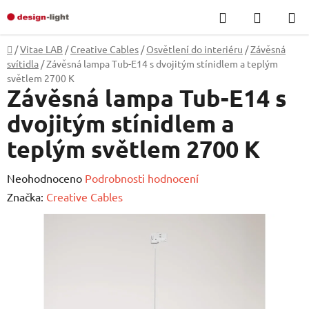
Přejít
Hledat
NÁKUP
na
KOŠÍK
obsah
Domů
/
Vitae LAB
/
Creative Cables
/
Osvětlení do interiéru
/
Závěsná
svítidla
/
Závěsná lampa Tub-E14 s dvojitým stínidlem a teplým
světlem 2700 K
Závěsná lampa Tub-E14 s
dvojitým stínidlem a
teplým světlem 2700 K
Průměrné
Neohodnoceno
Podrobnosti hodnocení
hodnocení
Značka:
Creative Cables
produktu
je
0,0
z
5
hvězdiček.