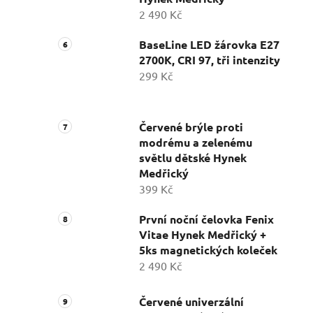
2 490 Kč
BaseLine LED žárovka E27
2700K, CRI 97, tři intenzity
299 Kč
Červené brýle proti
modrému a zelenému
světlu dětské Hynek
Medřický
399 Kč
První noční čelovka Fenix
Vitae Hynek Medřický +
5ks magnetických koleček
2 490 Kč
Červené univerzální