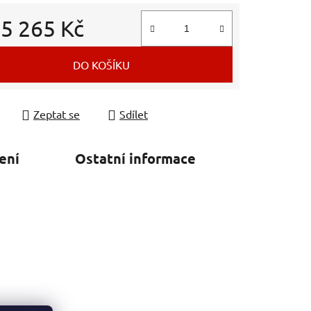
d
5 265 Kč
 cena:
DO KOŠÍKU
Zeptat se
Sdílet
ení
Ostatní informace