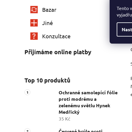
Tento 
Bazar
vyjadřu
Jiné
Nast
Konzultace
Přijímáme online platby
Top 10 produktů
Ochranné samolepící fólie
proti modrému a
zelenému světlu Hynek
Medřický
35 Kč
Červené brýle proti