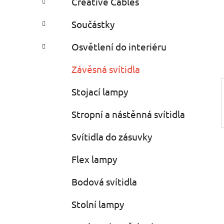
Creative Cables
i
n
e
n
Součástky
í
p
Osvětlení do interiéru
a
Závěsná svítidla
n
e
Stojací lampy
l
Stropní a nástěnná svítidla
Svítidla do zásuvky
Flex lampy
Bodová svítidla
Stolní lampy