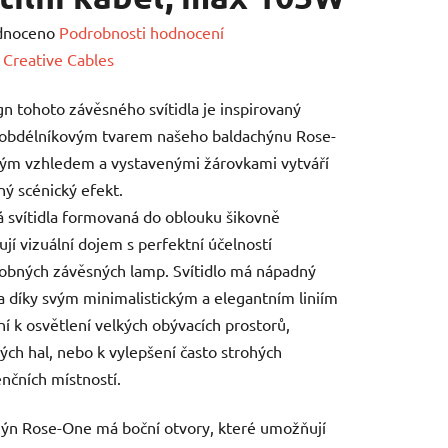
né
dnoceno
Podrobnosti hodnocení
ení
:
Creative Cables
tu
n tohoto závěsného svítidla je inspirovaný
obdélníkovým tvarem našeho baldachýnu Rose-
ým vzhledem a vystavenými žárovkami vytváří
ný scénický efekt.
 svítidla formovaná do oblouku šikovně
ek.
jí vizuální dojem s perfektní účelností
obných závěsných lamp. Svítidlo má nápadný
a díky svým minimalistickým a elegantním liniím
lní k osvětlení velkých obývacích prostorů,
ých hal, nebo k vylepšení často strohých
nčních místností.
ýn Rose-One má boční otvory, které umožňují