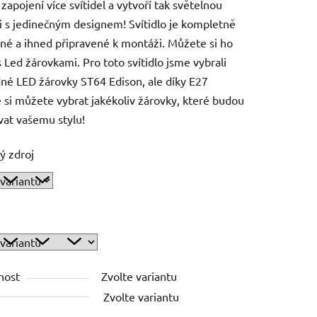
 zapojení více svítidel a vytvoří tak světelnou
ci s jedinečným designem! Svítidlo je kompletně
né a ihned připravené k montáži. Můžete si ho
s Led žárovkami. Pro toto svítidlo jsme vybrali
né LED žárovky ST64 Edison, ale díky E27
 si můžete vybrat jakékoliv žárovky, které budou
at vašemu stylu!
ý zdroj
nost
Zvolte variantu
Zvolte variantu