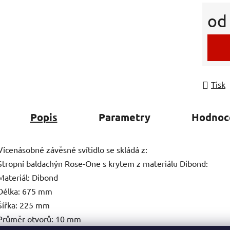
o
Měrná
Tisk
Popis
Parametry
Hodnoc
Vícenásobné závěsné svítidlo se skládá z:
Stropní baldachýn Rose-One s krytem z materiálu Dibond:
Materiál: Dibond
Délka: 675 mm
Šířka: 225 mm
Průměr otvorů: 10 mm