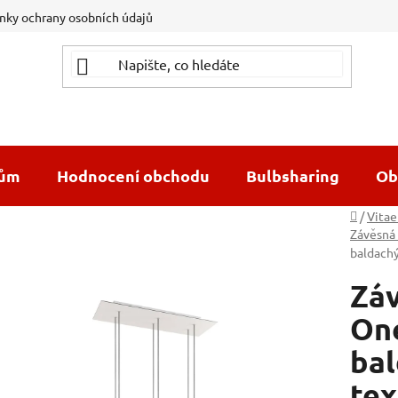
ky ochrany osobních údajů
dům
Hodnocení obchodu
Bulbsharing
Ob
Domů
/
Vitae
Závěsná 
baldach
Záv
One
ba
tex