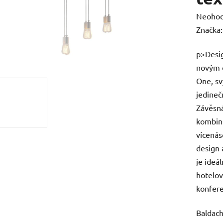
Průměr
Neoho
hodnoc
Značka
produk
p>Desig
je
novým 
0,0
One, sv
z
jedineč
5
Závěsná
hvězdič
kombinu
vícenás
design 
je ideá
hotelov
konfere
Baldach