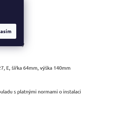
lasím
oční otvory
E27, E, šířka 64mm, výška 140mm
uladu s platnými normami o instalaci