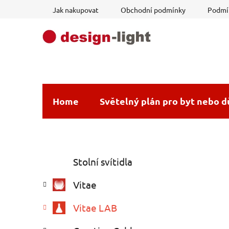
Přejít
Jak nakupovat
Obchodní podmínky
Podmín
na
obsah
Home
Světelný plán pro byt nebo 
P
K
Přeskočit
Stolní svítidla
a
o
kategorie
t
s
Vitae
e
t
g
r
Vitae LAB
o
a
r