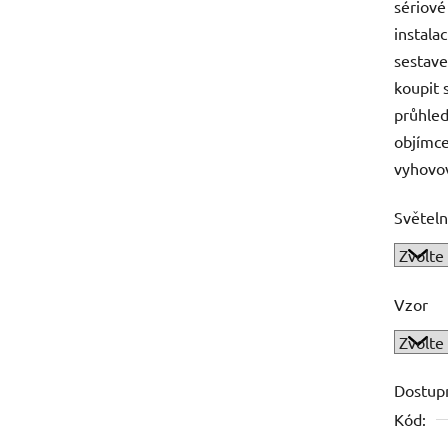
sériové
instala
sestave
koupit 
průhled
objímce
vyhovov
Světeln
Vzor
Dostup
Kód: