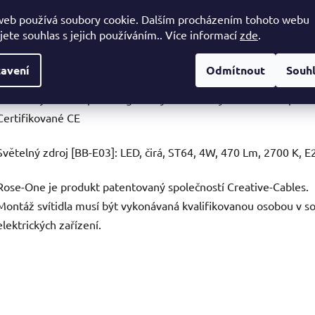
Textilní kabel 2x0,75 certifikovaný IMQ-HAR
web používá soubory cookie. Dalším procházením tohoto webu
Délky jednotlivých závěsů: 130, 112, 98, 80, 62, 44 cm
jete souhlas s jejich používáním.. Více informací
zde
.
Průhledná plastová kabelová průchodka (1 pro každý otvor)
6x E27 objímky - Max 105W na každou objímku
avení
Odmítnout
Souh
Kotvící konzole
Součástí je 6 záslepek a 6 gumových kabelových chrániček pro b
Certifikované CE
Světelný zdroj [BB-E03]: LED, čirá, ST64, 4W, 470 Lm, 2700 K, 
Rose-One je produkt patentovaný společností Creative-Cables.
Montáž svítidla musí být vykonávaná kvalifikovanou osobou v so
elektrických zařízení.