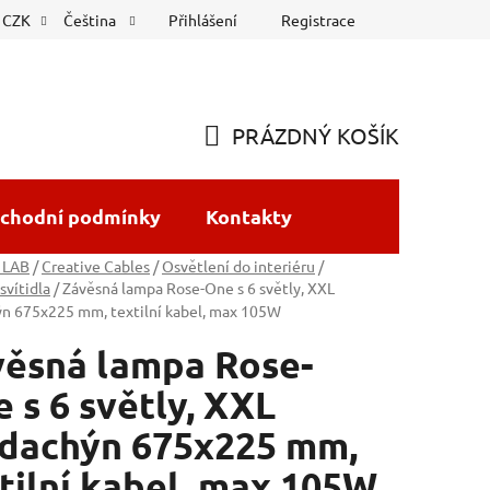
Přihlášení
Registrace
CZK
Čeština
PRÁZDNÝ KOŠÍK
NÁKUPNÍ
KOŠÍK
chodní podmínky
Kontakty
 LAB
/
Creative Cables
/
Osvětlení do interiéru
/
svítidla
/
Závěsná lampa Rose-One s 6 světly, XXL
ýn 675x225 mm, textilní kabel, max 105W
ěsná lampa Rose-
 s 6 světly, XXL
ldachýn 675x225 mm,
tilní kabel, max 105W