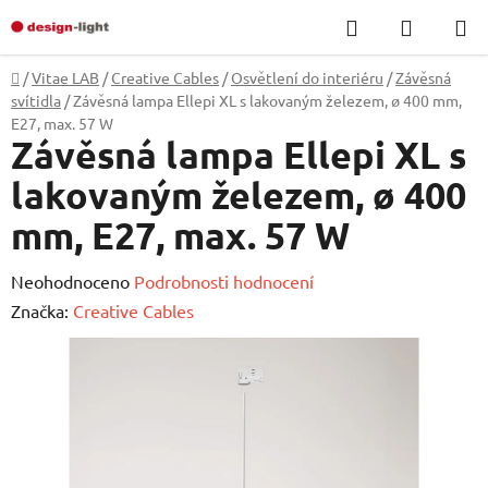
Přejít
Hledat
NÁKUP
na
KOŠÍK
obsah
Domů
/
Vitae LAB
/
Creative Cables
/
Osvětlení do interiéru
/
Závěsná
svítidla
/
Závěsná lampa Ellepi XL s lakovaným železem, ø 400 mm,
E27, max. 57 W
Závěsná lampa Ellepi XL s
lakovaným železem, ø 400
mm, E27, max. 57 W
Průměrné
Neohodnoceno
Podrobnosti hodnocení
hodnocení
Značka:
Creative Cables
produktu
je
0,0
z
5
hvězdiček.