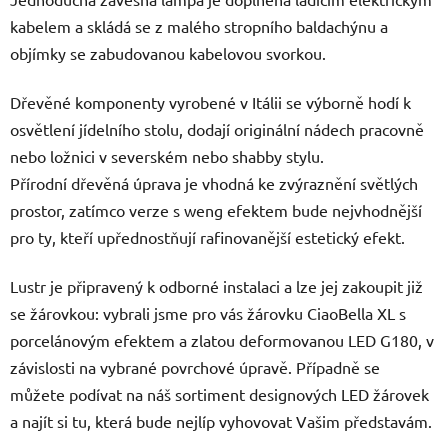
kabelem a skládá se z malého stropního baldachýnu a
objímky se zabudovanou kabelovou svorkou.
Dřevěné komponenty vyrobené v Itálii se výborně hodí k
osvětlení jídelního stolu, dodají originální nádech pracovně
nebo ložnici v severském nebo shabby stylu.
Přírodní dřevěná úprava je vhodná ke zvýraznění světlých
prostor, zatímco verze s weng efektem bude nejvhodnější
pro ty, kteří upřednostňují rafinovanější estetický efekt.
Lustr je připravený k odborné instalaci a lze jej zakoupit již
se žárovkou: vybrali jsme pro vás žárovku CiaoBella XL s
porcelánovým efektem a zlatou deformovanou LED G180, v
závislosti na vybrané povrchové úpravě. Případně se
můžete podívat na náš sortiment designových LED žárovek
a najít si tu, která bude nejlíp vyhovovat Vašim představám.