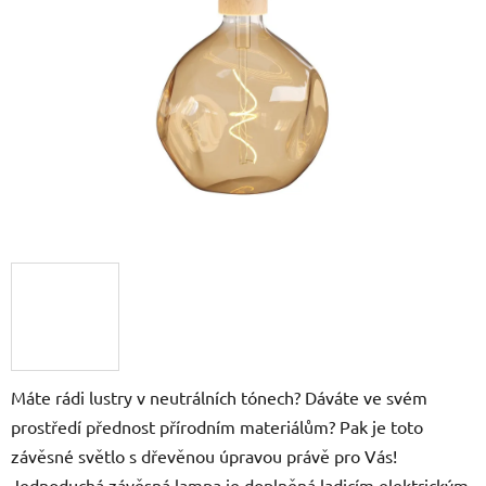
5
hvězdiček.
Máte rádi lustry v neutrálních tónech? Dáváte ve svém
prostředí přednost přírodním materiálům? Pak je toto
závěsné světlo s dřevěnou úpravou právě pro Vás!
Jednoduchá závěsná lampa je doplněná ladicím elektrickým