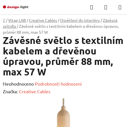
Přejít
Hledat
NÁKUP
na
KOŠÍK
obsah
Domů
/
Vitae LAB
/
Creative Cables
/
Osvětlení do interiéru
/
Závěsná
svítidla
/
Závěsné světlo s textilním kabelem a dřevěnou úpravou,
průměr 88 mm, max 57 W
Závěsné světlo s textilním
kabelem a dřevěnou
úpravou, průměr 88 mm,
max 57 W
Průměrné
Neohodnoceno
Podrobnosti hodnocení
hodnocení
Značka:
Creative Cables
produktu
je
0,0
z