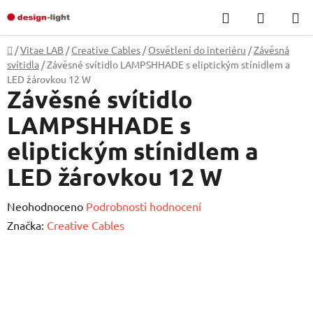
Přejít
Hledat
NÁKUP
na
KOŠÍK
obsah
Domů
/
Vitae LAB
/
Creative Cables
/
Osvětlení do interiéru
/
Závěsná
svítidla
/
Závěsné svítidlo LAMPSHHADE s eliptickým stínidlem a
LED žárovkou 12 W
Závěsné svítidlo
LAMPSHHADE s
eliptickým stínidlem a
LED žárovkou 12 W
Průměrné
Neohodnoceno
Podrobnosti hodnocení
hodnocení
Značka:
Creative Cables
produktu
je
0,0
z