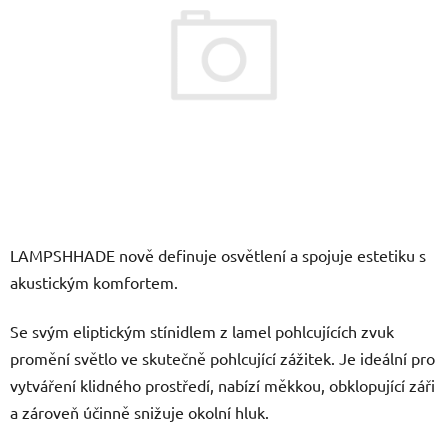
5
hvězdiček.
LAMPSHHADE nově definuje osvětlení a spojuje estetiku s
akustickým komfortem.
Se svým eliptickým stínidlem z lamel pohlcujících zvuk
promění světlo ve skutečně pohlcující zážitek. Je ideální pro
vytváření klidného prostředí, nabízí měkkou, obklopující záři
a zároveň účinně snižuje okolní hluk.