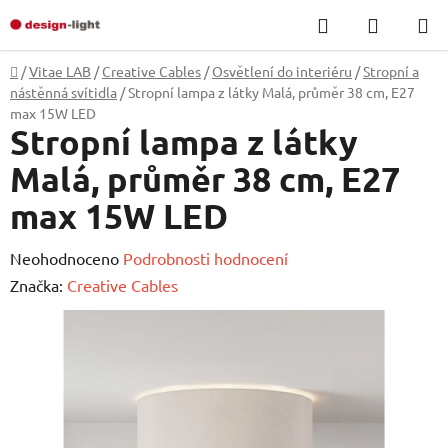
Přejít
Hledat
NÁKUP
na
KOŠÍK
obsah
Domů
/
Vitae LAB
/
Creative Cables
/
Osvětlení do interiéru
/
Stropní a
nástěnná svítidla
/
Stropní lampa z látky Malá, průměr 38 cm, E27
max 15W LED
Stropní lampa z látky
Malá, průměr 38 cm, E27
max 15W LED
Průměrné
Neohodnoceno
Podrobnosti hodnocení
hodnocení
Značka:
Creative Cables
produktu
je
0,0
z
5
hvězdiček.