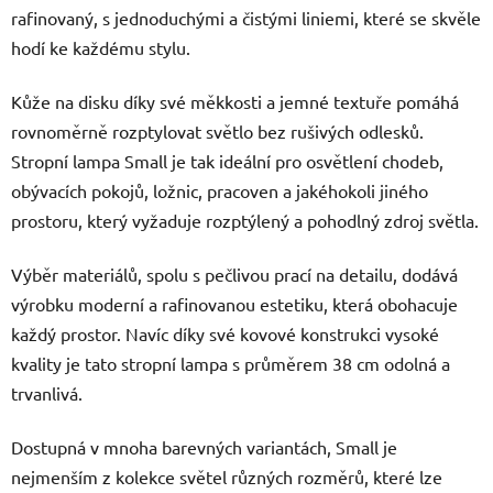
rafinovaný, s jednoduchými a čistými liniemi, které se skvěle
hodí ke každému stylu.
Kůže na disku díky své měkkosti a jemné textuře pomáhá
rovnoměrně rozptylovat světlo bez rušivých odlesků.
Stropní lampa Small je tak ideální pro osvětlení chodeb,
obývacích pokojů, ložnic, pracoven a jakéhokoli jiného
prostoru, který vyžaduje rozptýlený a pohodlný zdroj světla.
Výběr materiálů, spolu s pečlivou prací na detailu, dodává
výrobku moderní a rafinovanou estetiku, která obohacuje
každý prostor. Navíc díky své kovové konstrukci vysoké
kvality je tato stropní lampa s průměrem 38 cm odolná a
trvanlivá.
Dostupná v mnoha barevných variantách, Small je
nejmenším z kolekce světel různých rozměrů, které lze