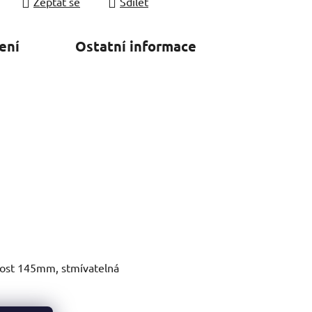
Zeptat se
Sdílet
ení
Ostatní informace
ikost 145mm, stmívatelná