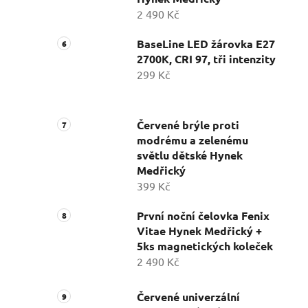
2 490 Kč
BaseLine LED žárovka E27
2700K, CRI 97, tři intenzity
299 Kč
Červené brýle proti
modrému a zelenému
světlu dětské Hynek
Medřický
399 Kč
První noční čelovka Fenix
Vitae Hynek Medřický +
5ks magnetických koleček
2 490 Kč
Červené univerzální