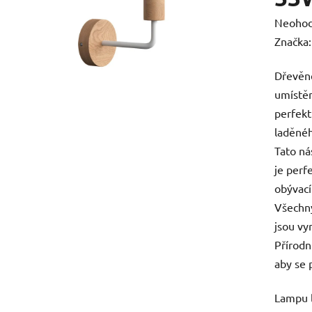
Průměr
Neoho
hodnoc
Značka
produk
Dřevěné
je
umístěn
0,0
perfekt
z
laděnéh
5
Tato ná
hvězdič
je perf
obývací
Všechn
jsou vy
Přírodn
aby se 
Lampu l