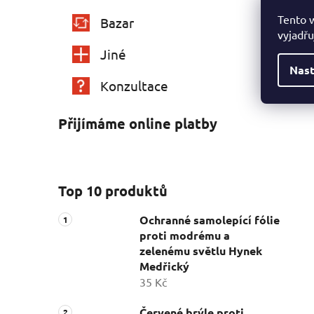
Tento 
Bazar
vyjadřu
Jiné
Nast
Konzultace
Přijímáme online platby
Top 10 produktů
Ochranné samolepící fólie
proti modrému a
zelenému světlu Hynek
Medřický
35 Kč
Červené brýle proti