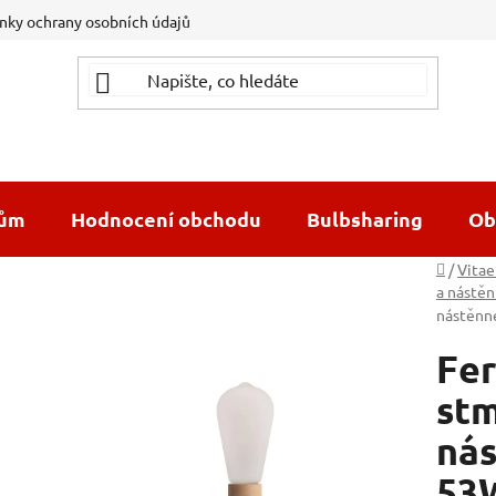
ky ochrany osobních údajů
dům
Hodnocení obchodu
Bulbsharing
Ob
Domů
/
Vitae
a nástěn
nástěnné
Fer
stm
nás
53W