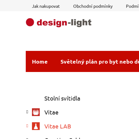
Přejít
Jak nakupovat
Obchodní podmínky
Podmín
na
obsah
Home
Světelný plán pro byt nebo 
P
K
Přeskočit
Stolní svítidla
a
o
kategorie
t
s
Vitae
e
t
g
r
Vitae LAB
o
a
r