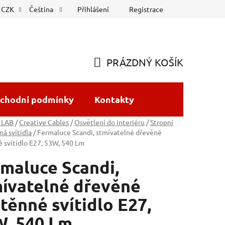
Přihlášení
Registrace
CZK
Čeština
PRÁZDNÝ KOŠÍK
NÁKUPNÍ
KOŠÍK
chodní podmínky
Kontakty
 LAB
/
Creative Cables
/
Osvětlení do interiéru
/
Stropní
ná svítidla
/
Fermaluce Scandi, stmívatelné dřevěné
 svítidlo E27, 53W, 540 Lm
maluce Scandi,
ívatelné dřevěné
těnné svítidlo E27,
, 540 Lm