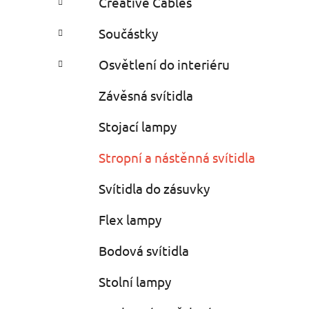
Creative Cables
i
n
e
n
Součástky
í
p
Osvětlení do interiéru
a
Závěsná svítidla
n
e
Stojací lampy
l
Stropní a nástěnná svítidla
Svítidla do zásuvky
Flex lampy
Bodová svítidla
Stolní lampy