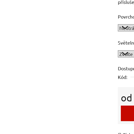
přísluš
Povrch
Světeln
Dostup
Kód:
o
Měrná