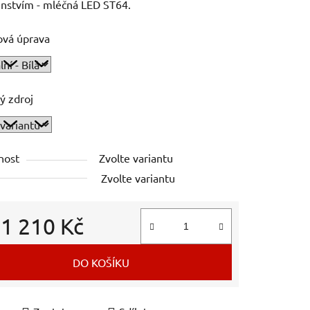
enstvím - mléčná LED ST64.
ová úprava
ý zdroj
nost
Zvolte variantu
Zvolte variantu
d
1 210 Kč
 cena:
DO KOŠÍKU