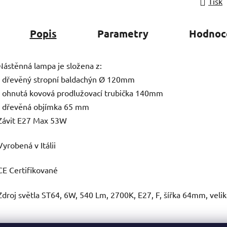
Tisk
Popis
Parametry
Hodnoc
Nástěnná lampa je složena z:
- dřevěný stropní baldachýn Ø 120mm
- ohnutá kovová prodlužovací trubička 140mm
- dřevěná objímka 65 mm
Závit E27 Max 53W
Vyrobená v Itálii
CE Certifikované
Zdroj světla ST64, 6W, 540 Lm, 2700K, E27, F, šířka 64mm, vel