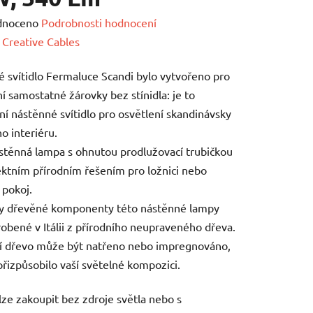
né
dnoceno
Podrobnosti hodnocení
ení
:
Creative Cables
tu
 svítidlo Fermaluce Scandi bylo vytvořeno pro
í samostatné žárovky bez stínidla: je to
ní nástěnné svítidlo pro osvětlení skandinávsky
o interiéru.
stěnná lampa s ohnutou prodlužovací trubičkou
ek.
ektním přírodním řešením pro ložnici nebo
 pokoj.
y dřevěné komponenty této nástěnné lampy
robené v Itálii z přírodního neupraveného dřeva.
í dřevo může být natřeno nebo impregnováno,
přizpůsobilo vaší světelné kompozici.
ze zakoupit bez zdroje světla nebo s