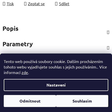
Tisk
Zeptat se
Sdílet
Popis
Parametry
Tento web používá soubory cookie. Dalším procházením
Hodnocení
tohoto webu vyjadřujete souhlas s jejich používáním.. Více
informací
zde
.
Ostatní informace
Nastavení
Z
Vytvořil Shoptet
á
Odmítnout
Souhlasím
Copyright 2026
eshop Hynek Medřický
. Všechna práva
p
vyhrazena.