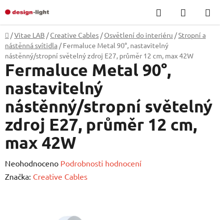
Přejít
Hledat
NÁKUP
na
KOŠÍK
obsah
Domů
/
Vitae LAB
/
Creative Cables
/
Osvětlení do interiéru
/
Stropní a
nástěnná svítidla
/
Fermaluce Metal 90°, nastavitelný
nástěnný/stropní světelný zdroj E27, průměr 12 cm, max 42W
Fermaluce Metal 90°,
nastavitelný
nástěnný/stropní světelný
zdroj E27, průměr 12 cm,
max 42W
Průměrné
Neohodnoceno
Podrobnosti hodnocení
hodnocení
Značka:
Creative Cables
produktu
je
0,0