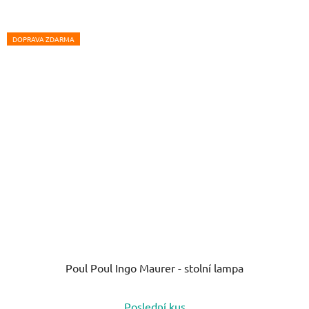
5
hvězdiček.
DOPRAVA ZDARMA
Poul Poul Ingo Maurer - stolní lampa
Průměrné
Poslední kus