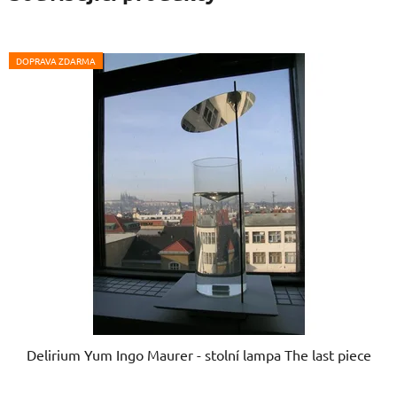
DOPRAVA ZDARMA
Delirium Yum Ingo Maurer - stolní lampa The last piece
Průměrné