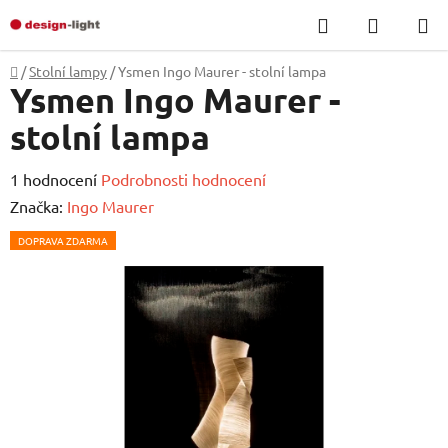
Přejít
Hledat
NÁKUP
na
KOŠÍK
obsah
Domů
/
Stolní lampy
/
Ysmen Ingo Maurer - stolní lampa
Ysmen Ingo Maurer -
stolní lampa
Průměrné
1 hodnocení
Podrobnosti hodnocení
hodnocení
Značka:
Ingo Maurer
produktu
DOPRAVA ZDARMA
je
5,0
z
5
hvězdiček.