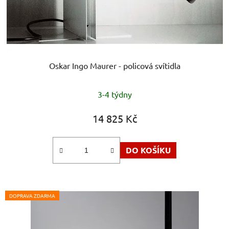
Oskar Ingo Maurer - policová svítidla
Průměrné
3-4 týdny
hodnocení
produktu
14 825 Kč
je
5,0
DO KOŠÍKU
z
5
hvězdiček.
DOPRAVA ZDARMA