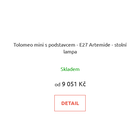
Tolomeo mini s podstavcem - E27 Artemide - stolní
lampa
Průměrné
Skladem
hodnocení
produktu
9 051 Kč
od
je
5,0
DETAIL
z
5
hvězdiček.