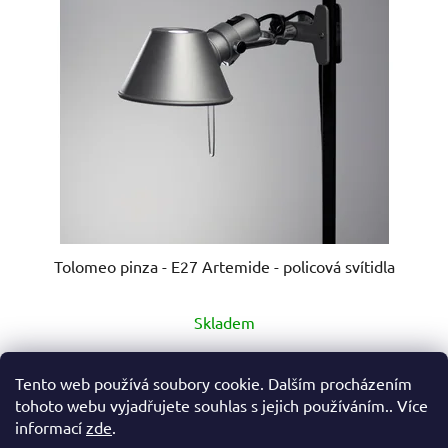
Tolomeo pinza - E27 Artemide - policová svítidla
Průměrné
Skladem
hodnocení
produktu
4 712 Kč
Tento web používá soubory cookie. Dalším procházením
je
tohoto webu vyjadřujete souhlas s jejich používáním.. Více
5,0
informací
zde
.
DO KOŠÍKU
z