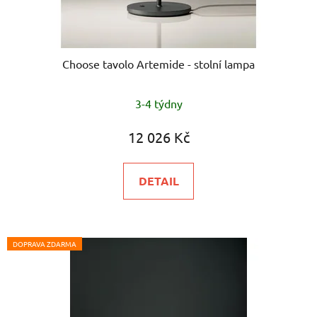
Choose tavolo Artemide - stolní lampa
Průměrné
3-4 týdny
hodnocení
produktu
12 026 Kč
je
5,0
DETAIL
z
5
hvězdiček.
DOPRAVA ZDARMA