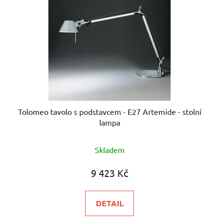
Tolomeo tavolo s podstavcem - E27 Artemide - stolní
lampa
Průměrné
Skladem
hodnocení
produktu
9 423 Kč
je
5,0
DETAIL
z