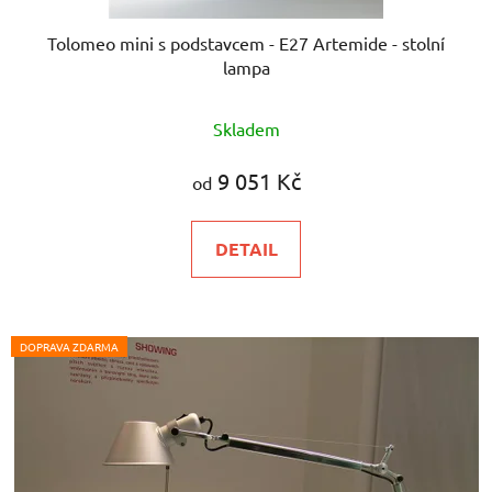
Tolomeo mini s podstavcem - E27 Artemide - stolní
lampa
Průměrné
Skladem
hodnocení
produktu
9 051 Kč
od
je
5,0
DETAIL
z
5
hvězdiček.
DOPRAVA ZDARMA