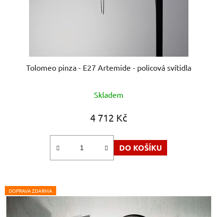
Tolomeo pinza - E27 Artemide - policová svítidla
Průměrné
Skladem
hodnocení
produktu
4 712 Kč
je
5,0
DO KOŠÍKU
z
5
hvězdiček.
DOPRAVA ZDARMA