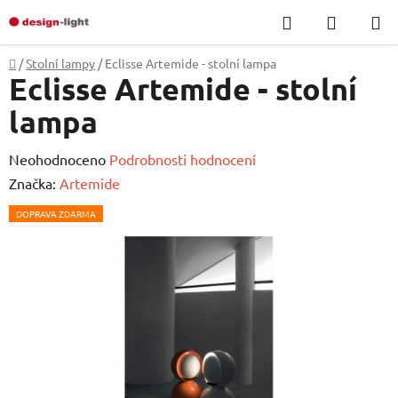
Přejít
Hledat
NÁKUP
na
KOŠÍK
obsah
Domů
/
Stolní lampy
/
Eclisse Artemide - stolní lampa
Eclisse Artemide - stolní
lampa
Průměrné
Neohodnoceno
Podrobnosti hodnocení
hodnocení
Značka:
Artemide
produktu
DOPRAVA ZDARMA
je
0,0
z
5
hvězdiček.