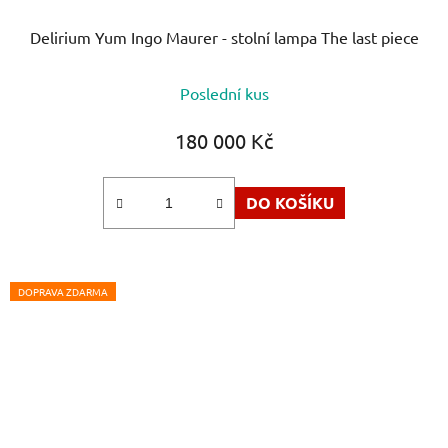
Delirium Yum Ingo Maurer - stolní lampa The last piece
Průměrné
Poslední kus
hodnocení
produktu
180 000 Kč
je
5,0
DO KOŠÍKU
z
5
hvězdiček.
DOPRAVA ZDARMA