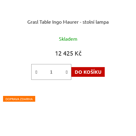
Grasl Table Ingo Maurer - stolní lampa
Průměrné
Skladem
hodnocení
produktu
12 425 Kč
je
5,0
DO KOŠÍKU
z
5
hvězdiček.
DOPRAVA ZDARMA