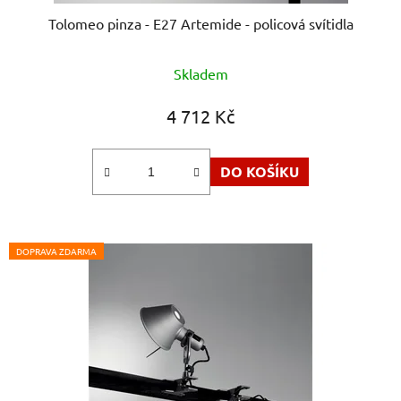
Tolomeo pinza - E27 Artemide - policová svítidla
Průměrné
Skladem
hodnocení
produktu
4 712 Kč
je
5,0
DO KOŠÍKU
z
5
hvězdiček.
DOPRAVA ZDARMA