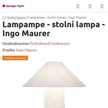
Přejít
Hledat
NÁKUP
na
KOŠÍK
obsah
Domů
/
Stolní lampy
/
Lampampe - stolní lampa - Ingo Maurer
Lampampe - stolní lampa -
Ingo Maurer
Průměrné
Neohodnoceno
Podrobnosti hodnocení
hodnocení
Značka:
Ingo Maurer
produktu
DOPRAVA ZDARMA
je
0,0
z
5
hvězdiček.