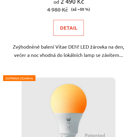
2 490 Kč
od
je
4 980 Kč
(až –50 %)
5,0
z
DETAIL
5
hvězdiček.
Zvýhodněné balení Vitae DEN! LED žárovka na den,
večer a noc vhodná do lokálních lamp se závitem...
DOPRAVA ZDARMA