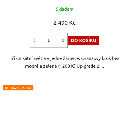
Průměrné
Skladem
hodnocení
produktu
2 490 Kč
je
5,0
DO KOŠÍKU
z
5
Tři unikátní světla v jedné žárovce: Oranžový krok bez
hvězdiček.
modré a zelené (1200 K) Up-grade 2....
DOPRAVA ZDARMA