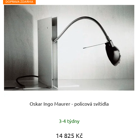
DOPRAVA ZDARMA
Oskar Ingo Maurer - policová svítidla
Průměrné
3-4 týdny
hodnocení
produktu
14 825 Kč