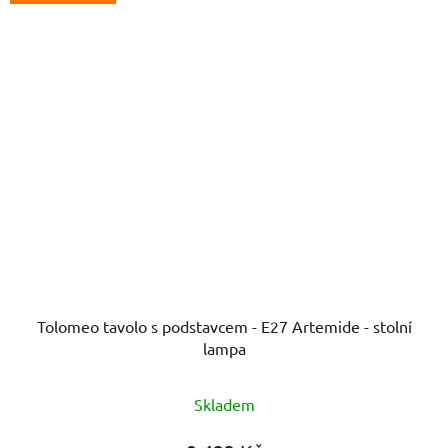
Tolomeo tavolo s podstavcem - E27 Artemide - stolní
lampa
Průměrné
Skladem
hodnocení
produktu