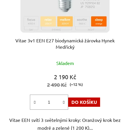
Vitae 3v1 EEN E27 biodynamická žárovka Hynek
Medřický
Průměrné
Skladem
hodnocení
produktu
2 190 Kč
je
2 490 Kč
(–12 %)
5,0
z
DO KOŠÍKU
5
hvězdiček.
Vitae EEN svítí 3 světelnými kroky: Oranžový krok bez
modré a zelené (1 200 K)...