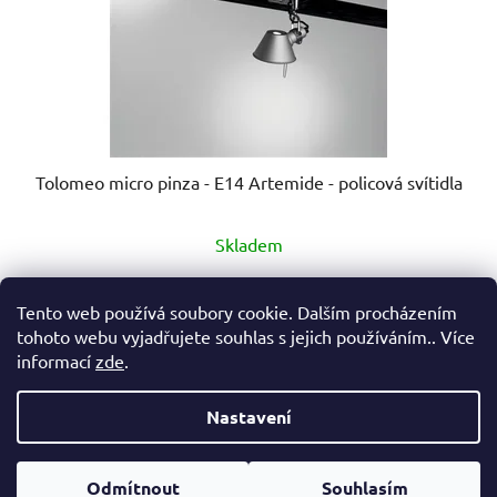
Tolomeo micro pinza - E14 Artemide - policová svítidla
Průměrné
Skladem
hodnocení
produktu
4 340 Kč
od
Tento web používá soubory cookie. Dalším procházením
je
tohoto webu vyjadřujete souhlas s jejich používáním.. Více
5,0
informací
zde
.
DETAIL
z
5
Nastavení
hvězdiček.
Z
Vytvořil Shoptet
á
Odmítnout
Souhlasím
Copyright 2026
eshop Hynek Medřický
. Všechna práva