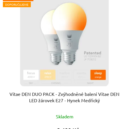
DOPORUČUJEME
Vitae DEN DUO PACK - Zvýhodněné balení Vitae DEN
LED žárovek E27 - Hynek Medřický
Průměrné
Skladem
hodnocení
produktu