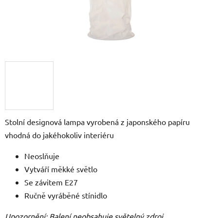
Stolní designová lampa vyrobená z japonského papíru
vhodná do jakéhokoliv interiéru
Neoslňuje
Vytváří měkké světlo
Se závitem E27
Ručně vyráběné stínidlo
Upozornění: Balení neobsahuje světelný zdroj,