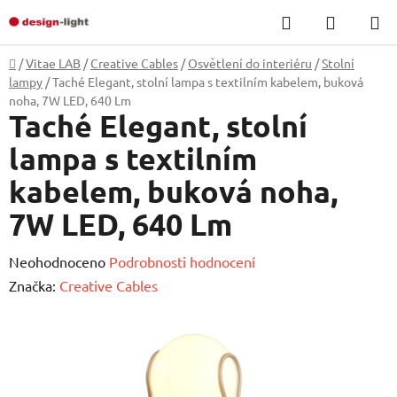
Přejít
Hledat
NÁKUP
na
KOŠÍK
obsah
Domů
/
Vitae LAB
/
Creative Cables
/
Osvětlení do interiéru
/
Stolní
lampy
/
Taché Elegant, stolní lampa s textilním kabelem, buková
noha, 7W LED, 640 Lm
Taché Elegant, stolní
lampa s textilním
kabelem, buková noha,
7W LED, 640 Lm
Průměrné
Neohodnoceno
Podrobnosti hodnocení
hodnocení
Značka:
Creative Cables
produktu
je
0,0
z