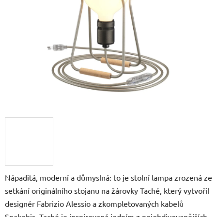
5
hvězdiček.
Nápaditá, moderní a důmyslná: to je stolní lampa zrozená ze
setkání originálního stojanu na žárovky Taché, který vytvořil
designér Fabrizio Alessio a zkompletovaných kabelů
Snakebis. Taché je inspirovaná jedním z nejobdivovanějších