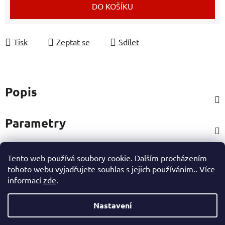
DO KOŠÍKU
Tisk
Zeptat se
Sdílet
Popis
Parametry
Tento web používá soubory cookie. Dalším procházením
Hodnocení
tohoto webu vyjadřujete souhlas s jejich používáním.. Více
informací
zde
.
Ostatní informace
Nastavení
Z