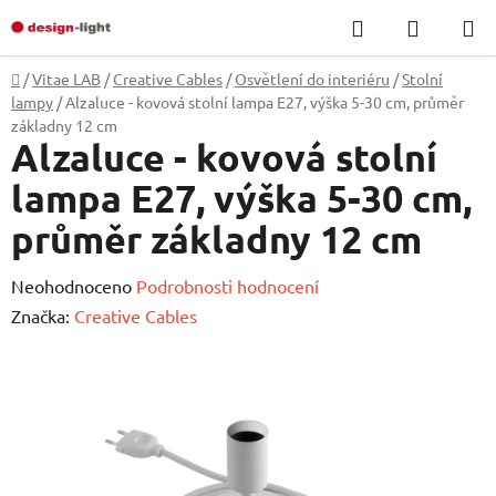
Přejít
Hledat
NÁKUP
na
KOŠÍK
obsah
Domů
/
Vitae LAB
/
Creative Cables
/
Osvětlení do interiéru
/
Stolní
lampy
/
Alzaluce - kovová stolní lampa E27, výška 5-30 cm, průměr
základny 12 cm
Alzaluce - kovová stolní
lampa E27, výška 5-30 cm,
průměr základny 12 cm
Průměrné
Neohodnoceno
Podrobnosti hodnocení
hodnocení
Značka:
Creative Cables
produktu
je
0,0
z
5
hvězdiček.