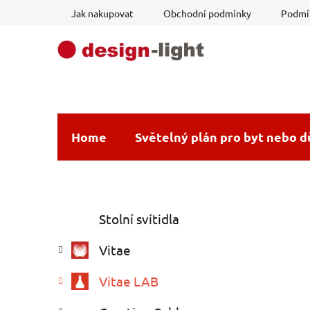
Přejít
Jak nakupovat
Obchodní podmínky
Podmín
na
obsah
Home
Světelný plán pro byt nebo 
P
K
Přeskočit
Stolní svítidla
a
o
kategorie
t
s
Vitae
e
t
g
r
Vitae LAB
o
a
r