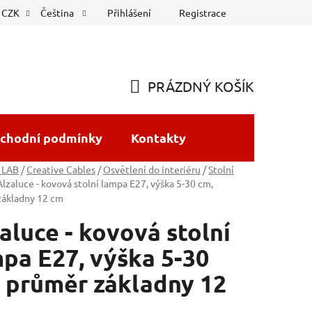
Přihlášení
Registrace
CZK
Čeština
PRÁZDNÝ KOŠÍK
NÁKUPNÍ
KOŠÍK
chodní podmínky
Kontakty
 LAB
/
Creative Cables
/
Osvětlení do interiéru
/
Stolní
Alzaluce - kovová stolní lampa E27, výška 5-30 cm,
základny 12 cm
aluce - kovová stolní
pa E27, výška 5-30
 průměr základny 12