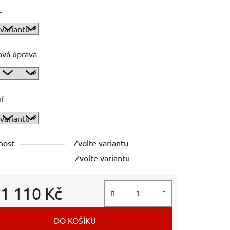
t
ová úprava
í
nost
Zvolte variantu
Zvolte variantu
d
1 110 Kč
 cena:
DO KOŠÍKU