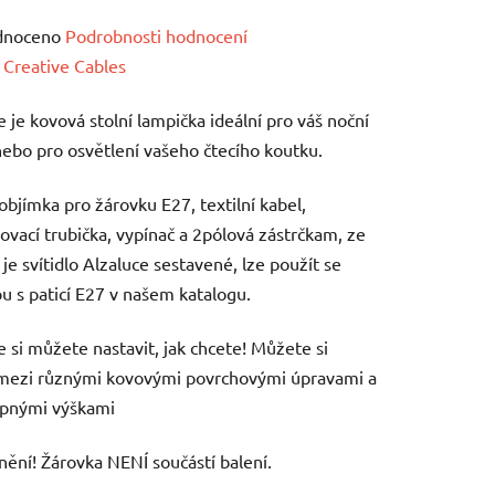
né
dnoceno
Podrobnosti hodnocení
ení
:
Creative Cables
tu
e je kovová stolní lampička ideální pro váš noční
nebo pro osvětlení vašeho čtecího koutku.
objímka pro žárovku E27, textilní kabel,
ovací trubička, vypínač a 2pólová zástrčkam, ze
ek.
 je svítidlo Alzaluce sestavené, lze použít se
u s paticí E27 v našem katalogu.
e si můžete nastavit, jak chcete! Můžete si
 mezi různými kovovými povrchovými úpravami a
upnými výškami
ění! Žárovka NENÍ součástí balení.