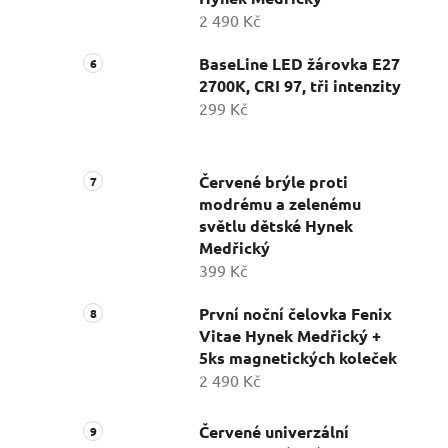
2 490 Kč
BaseLine LED žárovka E27
2700K, CRI 97, tři intenzity
299 Kč
Červené brýle proti
modrému a zelenému
světlu dětské Hynek
Medřický
399 Kč
První noční čelovka Fenix
Vitae Hynek Medřický +
5ks magnetických koleček
2 490 Kč
Červené univerzální