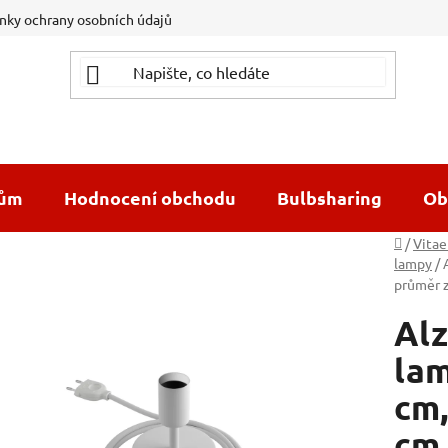
ky ochrany osobních údajů
dům
Hodnocení obchodu
Bulbsharing
Ob
Domů
/
Vitae
lampy
/
průměr 
Alz
lam
cm,
cm