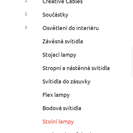
Creative Cables
i
n
e
n
Součástky
í
p
Osvětlení do interiéru
a
Závěsná svítidla
n
e
Stojací lampy
l
Stropní a nástěnná svítidla
Svítidla do zásuvky
Flex lampy
Bodová svítidla
Stolní lampy