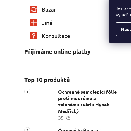
Tento 
Bazar
vyjadřu
Jiné
Nast
Konzultace
Přijímáme online platby
Top 10 produktů
Ochranné samolepící fólie
proti modrému a
zelenému světlu Hynek
Medřický
35 Kč
Červené brýle proti