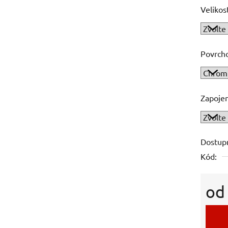
Velikos
Povrch
Zapojen
Dostup
Kód:
o
Měrná