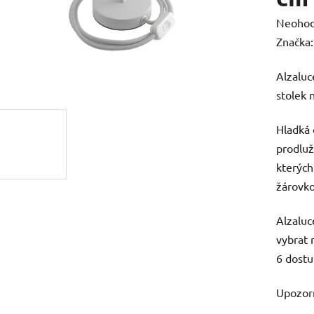
Průměr
Neoho
hodnoc
Značka
produk
Alzaluc
je
stolek 
0,0
z
Hladká 
5
prodluž
hvězdič
kterých
žárovko
Alzaluc
vybrat
6 dost
Upozorn