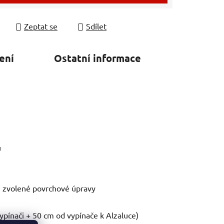
Zeptat se
Sdílet
ení
Ostatní informace
u
le zvolené povrchové úpravy
ypínači + 50 cm od vypínače k ​​Alzaluce)