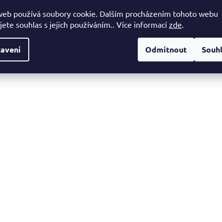
2x0,75, certifikace HAR, Vyrobeno v Itálii
web používá soubory cookie. Dalším procházením tohoto webu
jete souhlas s jejich používáním.. Více informací
zde
.
avení
Odmítnout
Souh