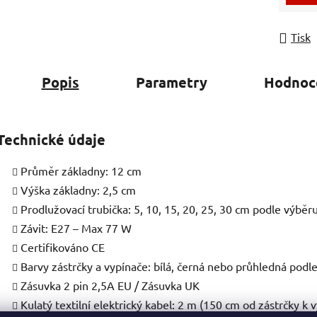
Tisk
Popis
Parametry
Hodnoc
Technické údaje
Průměr základny: 12 cm
Výška základny: 2,5 cm
Prodlužovací trubička: 5, 10, 15, 20, 25, 30 cm podle výběr
Závit: E27 – Max 77 W
Certifikováno CE
Barvy zástrčky a vypínače: bílá, černá nebo průhledná pod
Zásuvka 2 pin 2,5A EU / Zásuvka UK
Kulatý textilní elektrický kabel: 2 m (150 cm od zástrčky k v