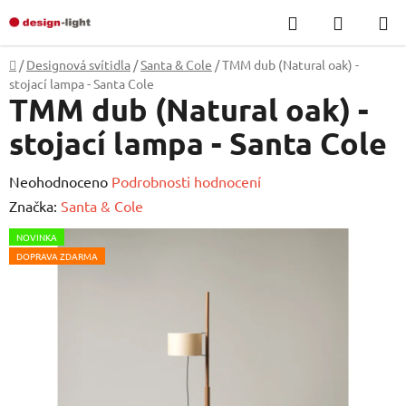
Přejít
Hledat
NÁKUP
na
KOŠÍK
obsah
Domů
/
Designová svítidla
/
Santa & Cole
/
TMM dub (Natural oak) -
stojací lampa - Santa Cole
TMM dub (Natural oak) -
stojací lampa - Santa Cole
Průměrné
Neohodnoceno
Podrobnosti hodnocení
hodnocení
Značka:
Santa & Cole
produktu
NOVINKA
je
DOPRAVA ZDARMA
0,0
z
5
hvězdiček.