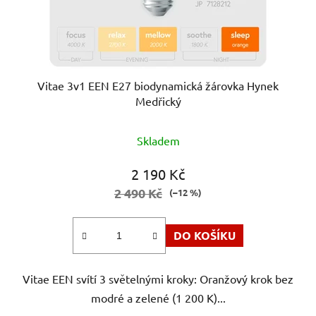
Vitae 3v1 EEN E27 biodynamická žárovka Hynek
Medřický
Průměrné
Skladem
hodnocení
produktu
2 190 Kč
je
2 490 Kč
(–12 %)
5,0
z
DO KOŠÍKU
5
hvězdiček.
Vitae EEN svítí 3 světelnými kroky: Oranžový krok bez
modré a zelené (1 200 K)...