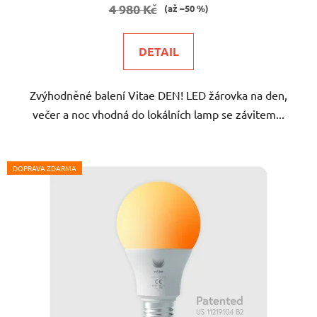
je
4 980 Kč
(až –50 %)
5,0
z
DETAIL
5
hvězdiček.
Zvýhodněné balení Vitae DEN! LED žárovka na den,
večer a noc vhodná do lokálních lamp se závitem...
DOPRAVA ZDARMA