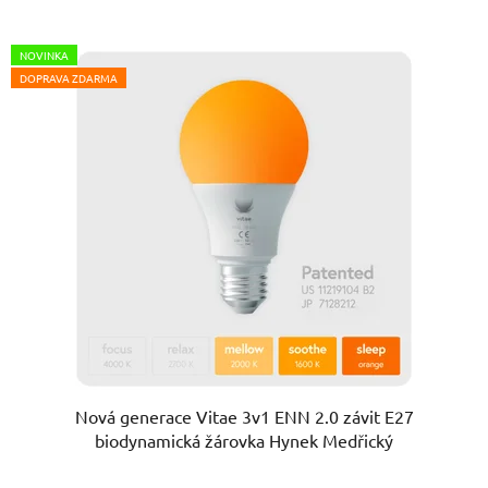
NOVINKA
DOPRAVA ZDARMA
Nová generace Vitae 3v1 ENN 2.0 závit E27
biodynamická žárovka Hynek Medřický
Průměrné