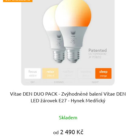
Vitae DEN DUO PACK - Zvýhodněné balení Vitae DEN
LED žárovek E27 - Hynek Medřický
Průměrné
Skladem
hodnocení
produktu
2 490 Kč
od