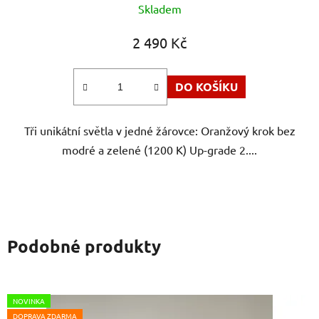
Skladem
hodnocení
produktu
2 490 Kč
je
5,0
DO KOŠÍKU
z
5
Tři unikátní světla v jedné žárovce: Oranžový krok bez
hvězdiček.
modré a zelené (1200 K) Up-grade 2....
Podobné produkty
NOVINKA
DOPRAVA ZDARMA