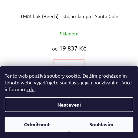
TMM buk (Beech) - stojací lampa - Santa Cole
Skladem
19 837 Kč
od
DETAIL
Tento web používá soubory cookie. Dalším procházením
tohoto webu vyjadřujete souhlas s jejich používáním.. Více
Stojací lampa s nadčasovou lehkostí kombinující dřevěný
informací
zde
.
stojan s plátěným stínidlem Jednoduché...
Nastavení
Z
Vytvořil Shoptet
á
Odmítnout
Souhlasím
Copyright 2026
eshop Hynek Medřický
. Všechna práva
p
vyhrazena.