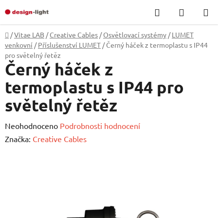
Přejít
Hledat
NÁKUP
na
KOŠÍK
obsah
Domů
/
Vitae LAB
/
Creative Cables
/
Osvětlovací systémy
/
LUMET
venkovní
/
Příslušenství LUMET
/
Černý háček z termoplastu s IP44
pro světelný řetěz
Černý háček z
termoplastu s IP44 pro
světelný řetěz
Průměrné
Neohodnoceno
Podrobnosti hodnocení
hodnocení
Značka:
Creative Cables
produktu
je
0,0
z
5
hvězdiček.