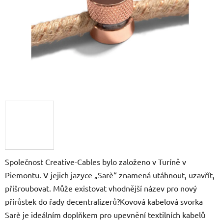
Společnost Creative-Cables bylo založeno v Turíně v
Piemontu. V jejich jazyce „Sarè“ znamená utáhnout, uzavřít,
přišroubovat. Může existovat vhodnější název pro nový
přírůstek do řady decentralizerů?Kovová kabelová svorka
Sarè je ideálním doplňkem pro upevnění textilních kabelů