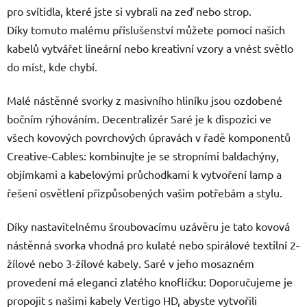
pro svítidla, které jste si vybrali na zeď nebo strop.
Díky tomuto malému příslušenství můžete pomocí našich
kabelů vytvářet lineární nebo kreativní vzory a vnést světlo
do míst, kde chybí.
Malé nástěnné svorky z masivního hliníku jsou ozdobené
bočním rýhováním. Decentralizér Saré je k dispozici ve
všech kovových povrchových úpravách v řadě komponentů
Creative-Cables: kombinujte je se stropními baldachýny,
objímkami a kabelovými průchodkami k vytvoření lamp a
řešení osvětlení přizpůsobených vašim potřebám a stylu.
Díky nastavitelnému šroubovacímu uzávěru je tato kovová
nástěnná svorka vhodná pro kulaté nebo spirálové textilní 2-
žílové nebo 3-žílové kabely. Saré v jeho mosazném
provedení má eleganci zlatého knoflíčku: Doporučujeme je
propojit s našimi kabely Vertigo HD, abyste vytvořili