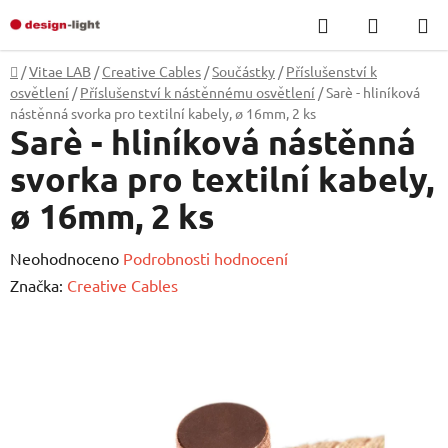
Přejít
Hledat
NÁKUP
na
KOŠÍK
obsah
Domů
/
Vitae LAB
/
Creative Cables
/
Součástky
/
Příslušenství k
osvětlení
/
Příslušenství k nástěnnému osvětlení
/
Sarè - hliníková
nástěnná svorka pro textilní kabely, ø 16mm, 2 ks
Sarè - hliníková nástěnná
svorka pro textilní kabely,
ø 16mm, 2 ks
Průměrné
Neohodnoceno
Podrobnosti hodnocení
hodnocení
Značka:
Creative Cables
produktu
je
0,0
z
5
hvězdiček.