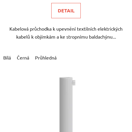
5,0
DETAIL
z
5
Kabelová průchodka k upevnění textilních elektrických
hvězdiček.
kabelů k objímkám a ke stropnímu baldachýnu...
Bílá
Černá
Průhledná