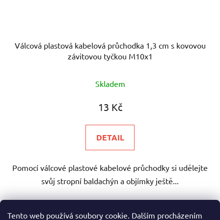
Válcová plastová kabelová průchodka 1,3 cm s kovovou
závitovou tyčkou M10x1
Průměrné
Skladem
hodnocení
produktu
13 Kč
je
5,0
DETAIL
z
5
Pomocí válcové plastové kabelové průchodky si udělejte
hvězdiček.
svůj stropní baldachýn a objímky ještě...
Tento web používá soubory cookie. Dalším procházením
Bílá
Černá
Průhledná