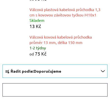
Válcová plastová kabelová průchodka 1,3
cm s kovovou závitovou tyčkou M10x1
Skladem
13 Kč
Válcová kovová kabelová průchodka
průměr 13 mm, délka 150 mm
1-2 týdny
75 Kč
od
Ř
Řadit podle:
Doporučujeme
a
z
e
OTEVŘÍT FILTR
n
í
V
p