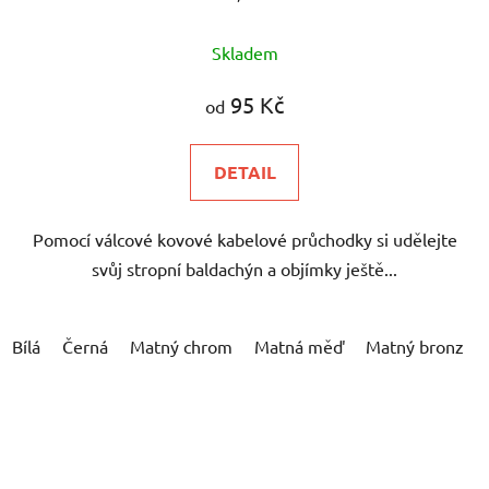
Průměrné
Skladem
hodnocení
produktu
95 Kč
od
je
5,0
DETAIL
z
5
Pomocí válcové kovové kabelové průchodky si udělejte
hvězdiček.
svůj stropní baldachýn a objímky ještě...
Bílá
Černá
Matný chrom
Matná měď
Matný bronz