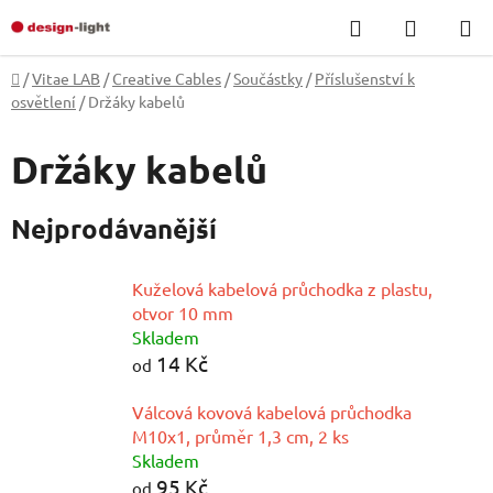
Přejít
Hledat
NÁKUP
na
KOŠÍK
obsah
Domů
/
Vitae LAB
/
Creative Cables
/
Součástky
/
Příslušenství k
osvětlení
/
Držáky kabelů
Držáky kabelů
Nejprodávanější
Kuželová kabelová průchodka z plastu,
otvor 10 mm
Skladem
14 Kč
od
Válcová kovová kabelová průchodka
M10x1, průměr 1,3 cm, 2 ks
Skladem
95 Kč
od