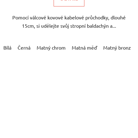
Pomocí válcové kovové kabelové průchodky, dlouhé
15cm, si udělejte svůj stropní baldachýn a...
Bílá
Černá
Matný chrom
Matná měď
Matný bronz