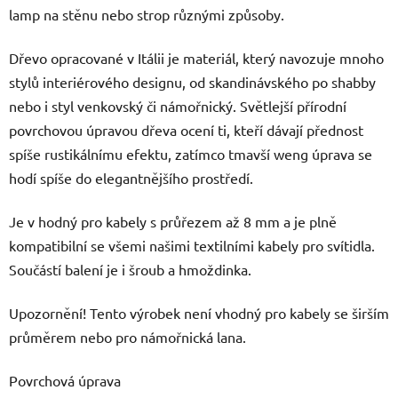
lamp na stěnu nebo strop různými způsoby.
Dřevo opracované v Itálii je materiál, který navozuje mnoho
stylů interiérového designu, od skandinávského po shabby
nebo i styl venkovský či námořnický. Světlejší přírodní
povrchovou úpravou dřeva ocení ti, kteří dávají přednost
spíše rustikálnímu efektu, zatímco tmavší weng úprava se
hodí spíše do elegantnějšího prostředí.
Je v hodný pro kabely s průřezem až 8 mm a je plně
kompatibilní se všemi našimi textilními kabely pro svítidla.
Součástí balení je i šroub a hmoždinka.
Upozornění! Tento výrobek není vhodný pro kabely se širším
průměrem nebo pro námořnická lana.
Povrchová úprava