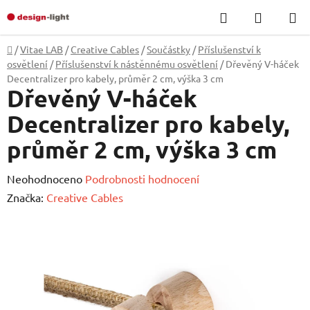
Přejít
Hledat
NÁKUP
na
KOŠÍK
obsah
Domů
/
Vitae LAB
/
Creative Cables
/
Součástky
/
Příslušenství k
osvětlení
/
Příslušenství k nástěnnému osvětlení
/
Dřevěný V-háček
Decentralizer pro kabely, průměr 2 cm, výška 3 cm
Dřevěný V-háček
Decentralizer pro kabely,
průměr 2 cm, výška 3 cm
Průměrné
Neohodnoceno
Podrobnosti hodnocení
hodnocení
Značka:
Creative Cables
produktu
je
0,0
z
5
hvězdiček.