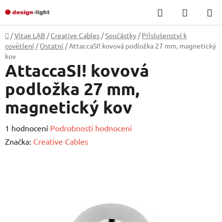
Přejít
Hledat
NÁKUP
na
KOŠÍK
obsah
Domů
/
Vitae LAB
/
Creative Cables
/
Součástky
/
Příslušenství k
osvětlení
/
Ostatní
/
AttaccaSI! kovová podložka 27 mm, magnetický
kov
AttaccaSI! kovová
podložka 27 mm,
magnetický kov
Průměrné
1 hodnocení
Podrobnosti hodnocení
hodnocení
Značka:
Creative Cables
produktu
je
5,0
z
5
hvězdiček.