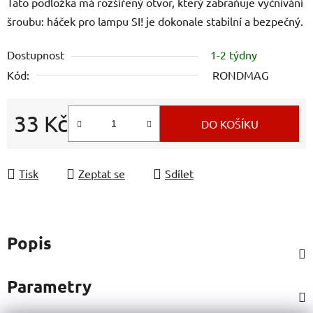
Tato podložka má rozšířený otvor, který zabraňuje vyčnívání
šroubu: háček pro lampu SI! je dokonale stabilní a bezpečný.
Dostupnost
1-2 týdny
Kód:
RONDMAG
33 Kč
DO KOŠÍKU
Měrná cena:
Tisk
Zeptat se
Sdílet
Popis
Parametry