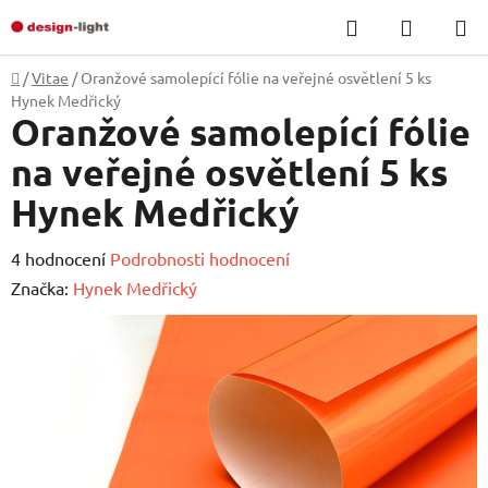
Přejít
Hledat
NÁKUP
na
KOŠÍK
obsah
Domů
/
Vitae
/
Oranžové samolepící fólie na veřejné osvětlení 5 ks
Hynek Medřický
Oranžové samolepící fólie
na veřejné osvětlení 5 ks
Hynek Medřický
Průměrné
4 hodnocení
Podrobnosti hodnocení
hodnocení
Značka:
Hynek Medřický
produktu
je
4,8
z
5
hvězdiček.