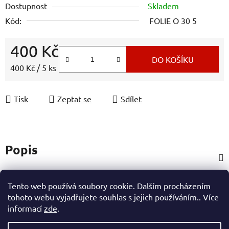
Dostupnost
Skladem
Kód:
FOLIE O 30 5
400 Kč
DO KOŠÍKU
Měrná cena:
400 Kč / 5 ks
Tisk
Zeptat se
Sdílet
Popis
Parametry
Tento web používá soubory cookie. Dalším procházením
tohoto webu vyjadřujete souhlas s jejich používáním.. Více
informací
zde
.
Hodnocení (4)