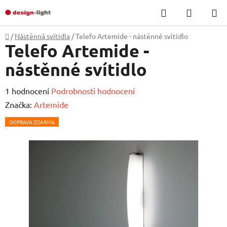
Přejít
Hledat
NÁKUP
na
KOŠÍK
obsah
Domů
/
Nástěnná svítidla
/
Telefo Artemide - nástěnné svítidlo
Telefo Artemide -
nástěnné svítidlo
Průměrné
1 hodnocení
Podrobnosti hodnocení
hodnocení
Značka:
Artemide
produktu
DOPRAVA ZDARMA
je
5,0
z
5
hvězdiček.