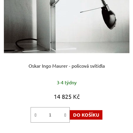
Oskar Ingo Maurer - policová svítidla
Průměrné
3-4 týdny
hodnocení
produktu
14 825 Kč
je
5,0
DO KOŠÍKU
z
5