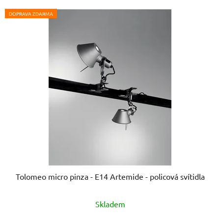
hvězdiček.
DOPRAVA ZDARMA
Tolomeo micro pinza - E14 Artemide - policová svítidla
Průměrné
Skladem
hodnocení