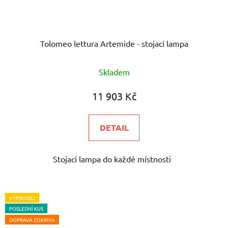
Tolomeo lettura Artemide - stojací lampa
Průměrné
Skladem
hodnocení
produktu
11 903 Kč
je
5,0
DETAIL
z
5
Stojací lampa do každé místnosti
hvězdiček.
VÝPRODEJ
POSLEDNÍ KUS
DOPRAVA ZDARMA