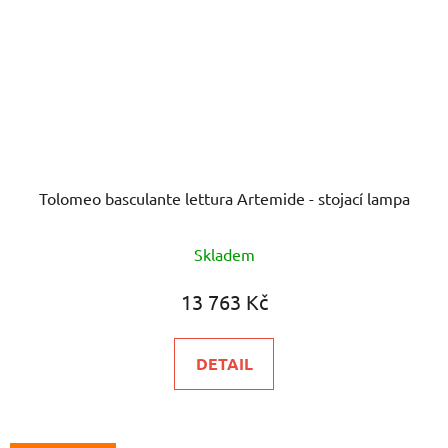
Tolomeo basculante lettura Artemide - stojací lampa
Průměrné
Skladem
hodnocení
produktu
13 763 Kč
je
5,0
DETAIL
z
5
hvězdiček.