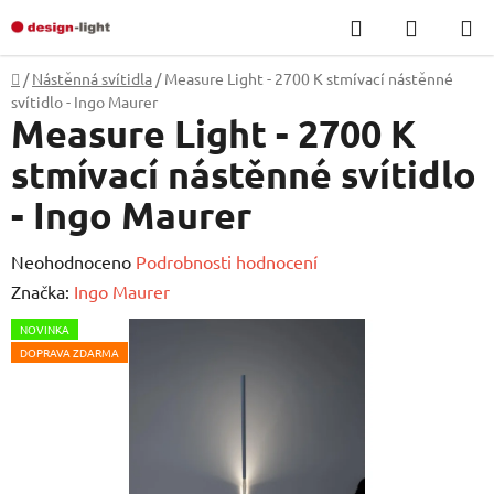
Přejít
Hledat
NÁKUP
na
KOŠÍK
obsah
Domů
/
Nástěnná svítidla
/
Measure Light - 2700 K stmívací nástěnné
svítidlo - Ingo Maurer
Measure Light - 2700 K
stmívací nástěnné svítidlo
- Ingo Maurer
Průměrné
Neohodnoceno
Podrobnosti hodnocení
hodnocení
Značka:
Ingo Maurer
produktu
NOVINKA
je
DOPRAVA ZDARMA
0,0
z
5
hvězdiček.