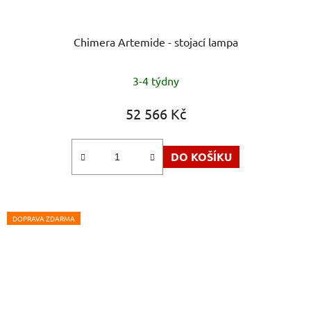
Chimera Artemide - stojací lampa
Průměrné
3-4 týdny
hodnocení
produktu
52 566 Kč
je
5,0
DO KOŠÍKU
z
5
hvězdiček.
DOPRAVA ZDARMA