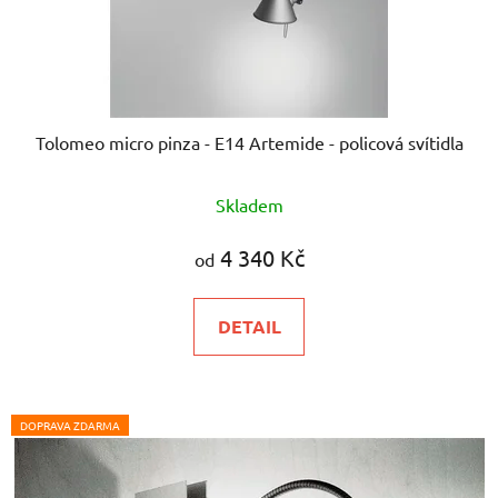
Tolomeo micro pinza - E14 Artemide - policová svítidla
Průměrné
Skladem
hodnocení
produktu
4 340 Kč
od
je
5,0
DETAIL
z
5
hvězdiček.
DOPRAVA ZDARMA