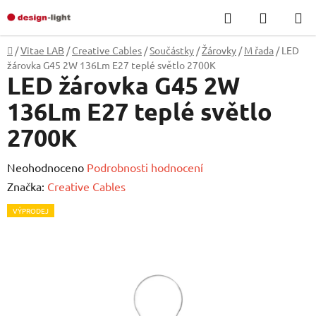
Přejít
Hledat
NÁKUP
na
KOŠÍK
obsah
Domů
/
Vitae LAB
/
Creative Cables
/
Součástky
/
Žárovky
/
M řada
/
LED
žárovka G45 2W 136Lm E27 teplé světlo 2700K
LED žárovka G45 2W
136Lm E27 teplé světlo
2700K
Průměrné
Neohodnoceno
Podrobnosti hodnocení
hodnocení
Značka:
Creative Cables
produktu
VÝPRODEJ
je
0,0
z
5
hvězdiček.