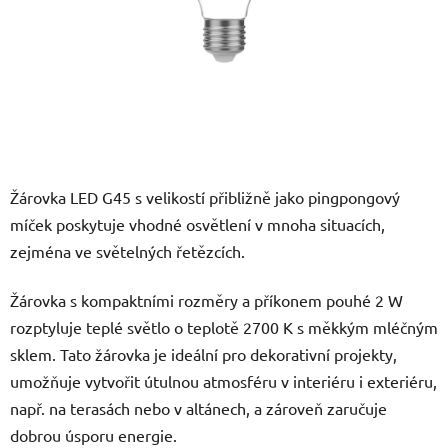
Žárovka LED G45 s velikostí přibližně jako pingpongový
míček poskytuje vhodné osvětlení v mnoha situacích,
zejména ve světelných řetězcích.
Žárovka s kompaktními rozměry a příkonem pouhé 2 W
rozptyluje teplé světlo o teplotě 2700 K s měkkým mléčným
sklem. Tato žárovka je ideální pro dekorativní projekty,
umožňuje vytvořit útulnou atmosféru v interiéru i exteriéru,
např. na terasách nebo v altánech, a zároveň zaručuje
dobrou úsporu energie.