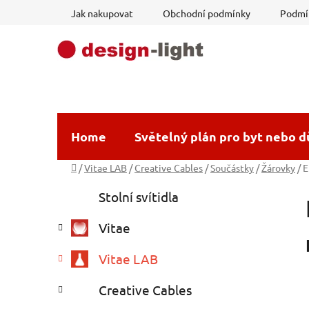
Přejít
Jak nakupovat
Obchodní podmínky
Podmín
na
obsah
Home
Světelný plán pro byt nebo 
Domů
/
Vitae LAB
/
Creative Cables
/
Součástky
/
Žárovky
/
E
P
K
Přeskočit
Stolní svítidla
a
o
kategorie
t
s
Vitae
e
t
g
r
Vitae LAB
o
a
r
Creative Cables
i
n