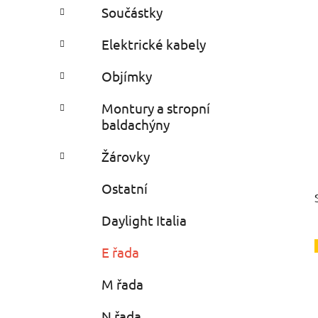
e
n
Součástky
í
p
Elektrické kabely
a
Objímky
n
e
Montury a stropní
l
baldachýny
Žárovky
Ostatní
Daylight Italia
E řada
M řada
N řada