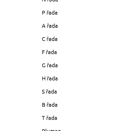
P řada
A řada
C řada
F řada
G řada
H řada
S řada
B řada
T řada
Plumen