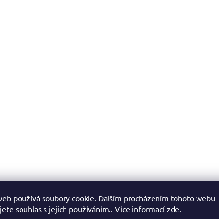
u
web používá soubory cookie. Dalším procházením tohoto webu
jete souhlas s jejich používáním.. Více informací
zde
.