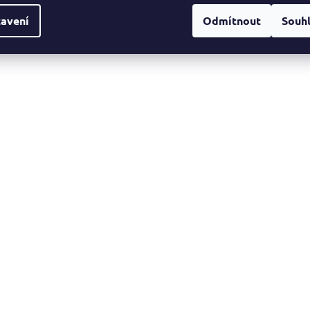
avení
Odmítnout
Souh