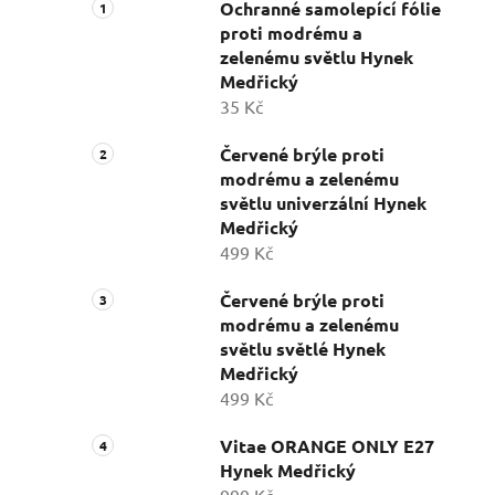
Ochranné samolepící fólie
proti modrému a
zelenému světlu Hynek
Medřický
35 Kč
Červené brýle proti
modrému a zelenému
světlu univerzální Hynek
Medřický
499 Kč
Červené brýle proti
modrému a zelenému
světlu světlé Hynek
Medřický
499 Kč
Vitae ORANGE ONLY E27
Hynek Medřický
999 Kč