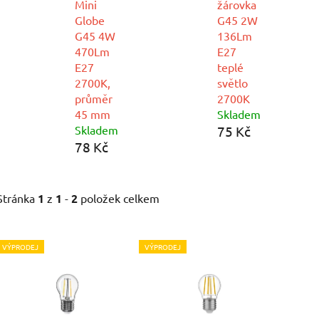
Mini
žárovka
Globe
G45 2W
G45 4W
136Lm
470Lm
E27
E27
teplé
2700K,
světlo
průměr
2700K
45 mm
Skladem
Skladem
75 Kč
78 Kč
Stránka
1
z
1
-
2
položek celkem
V
VÝPRODEJ
VÝPRODEJ
ý
p
i
s