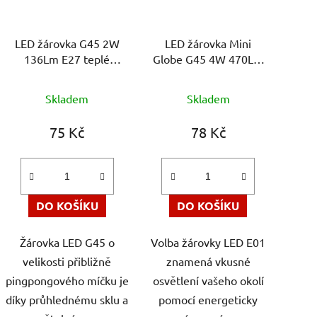
p
r
LED žárovka G45 2W
LED žárovka Mini
o
136Lm E27 teplé
Globe G45 4W 470Lm
d
světlo 2700K
E27 2700K, průměr 45
u
Průměrné
mm
Skladem
Skladem
k
hodnocení
t
produktu
75 Kč
78 Kč
ů
je
5,0
z
5
DO KOŠÍKU
DO KOŠÍKU
hvězdiček.
Žárovka LED G45 o
Volba žárovky LED E01
velikosti přibližně
znamená vkusné
pingpongového míčku je
osvětlení vašeho okolí
díky průhlednému sklu a
pomocí energeticky