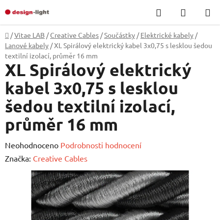
Přejít
Hledat
NÁKUP
na
KOŠÍK
obsah
Domů
/
Vitae LAB
/
Creative Cables
/
Součástky
/
Elektrické kabely
/
Lanové kabely
/
XL Spirálový elektrický kabel 3x0,75 s lesklou šedou
textilní izolací, průměr 16 mm
XL Spirálový elektrický
kabel 3x0,75 s lesklou
šedou textilní izolací,
průměr 16 mm
Průměrné
Neohodnoceno
Podrobnosti hodnocení
hodnocení
Značka:
Creative Cables
produktu
je
0,0
z