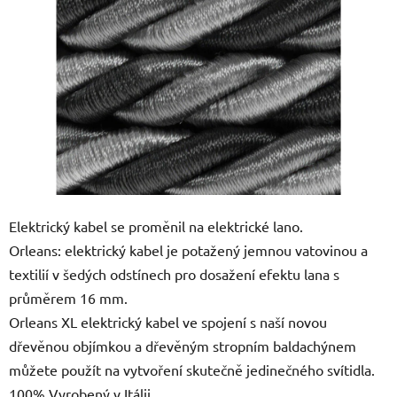
5
hvězdiček.
Elektrický kabel se proměnil na elektrické lano.
Orleans: elektrický kabel je potažený jemnou vatovinou a
textilií v šedých odstínech pro dosažení efektu lana s
průměrem 16 mm.
Orleans XL elektrický kabel ve spojení s naší novou
dřevěnou objímkou a dřevěným stropním baldachýnem
můžete použít na vytvoření skutečně jedinečného svítidla.
100% Vyrobený v Itálii