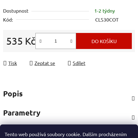
Dostupnost
1-2 týdny
Kód:
CLS30COT
535 Kč
DO KOŠÍKU
Měrná cena:
Tisk
Zeptat se
Sdílet
Popis
Parametry
Tento web používá soubory cookie. Dalším procházením