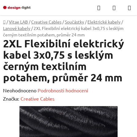
Přejít
Hledat
NÁKUP
na
KOŠÍK
obsah
Domů
/
Vitae LAB
/
Creative Cables
/
Součástky
/
Elektrické kabely
/
Lanové kabely
/
2XL Flexibilní elektrický kabel 3x0,75 s lesklým
černým textilním potahem, průměr 24 mm
2XL Flexibilní elektrický
kabel 3x0,75 s lesklým
černým textilním
potahem, průměr 24 mm
Průměrné
Neohodnoceno
Podrobnosti hodnocení
hodnocení
Značka:
Creative Cables
produktu
je
0,0
z