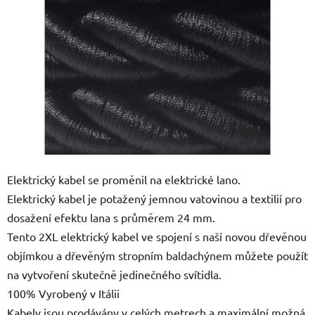
5
hvězdiček.
Elektrický kabel se proměnil na elektrické lano.
Elektrický kabel je potažený jemnou vatovinou a textilií pro
dosažení efektu lana s průměrem 24 mm.
Tento 2XL elektrický kabel ve spojení s naší novou dřevěnou
objímkou a dřevěným stropním baldachýnem můžete použít
na vytvoření skutečně jedinečného svítidla.
100% Vyrobený v Itálii
Kabely jsou prodávány v celých metrech a maximální možná