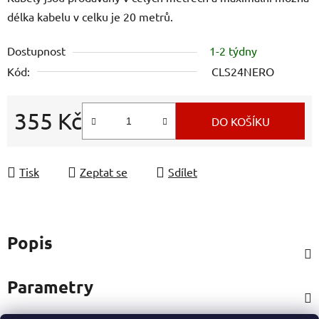
délka kabelu v celku je 20 metrů.
Dostupnost
1-2 týdny
Kód:
CLS24NERO
355 Kč
DO KOŠÍKU
Měrná cena:
Tisk
Zeptat se
Sdílet
Popis
Parametry