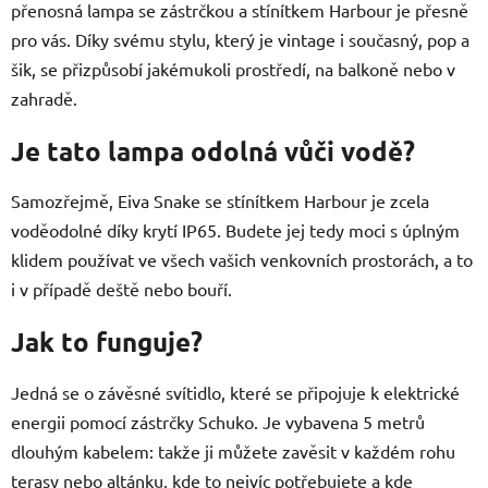
přenosná lampa se zástrčkou a stínítkem Harbour je přesně
pro vás. Díky svému stylu, který je vintage i současný, pop a
šik, se přizpůsobí jakémukoli prostředí, na balkoně nebo v
zahradě.
Je tato lampa odolná vůči vodě?
Samozřejmě, Eiva Snake se stínítkem Harbour je zcela
voděodolné díky krytí IP65. Budete jej tedy moci s úplným
klidem používat ve všech vašich venkovních prostorách, a to
i v případě deště nebo bouří.
Jak to funguje?
Jedná se o závěsné svítidlo, které se připojuje k elektrické
energii pomocí zástrčky Schuko. Je vybavena 5 metrů
dlouhým kabelem: takže ji můžete zavěsit v každém rohu
terasy nebo altánku, kde to nejvíc potřebujete a kde