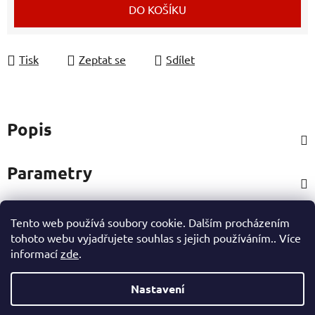
DO KOŠÍKU
Tisk
Zeptat se
Sdílet
Popis
Parametry
Tento web používá soubory cookie. Dalším procházením
Hodnocení
tohoto webu vyjadřujete souhlas s jejich používáním.. Více
informací
zde
.
Ostatní informace
Nastavení
Z