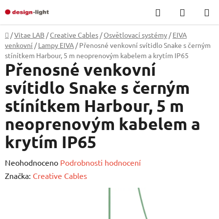
Přejít
Hledat
NÁKUP
na
KOŠÍK
obsah
Domů
/
Vitae LAB
/
Creative Cables
/
Osvětlovací systémy
/
EIVA
venkovní
/
Lampy EIVA
/
Přenosné venkovní svítidlo Snake s černým
stínítkem Harbour, 5 m neoprenovým kabelem a krytím IP65
Přenosné venkovní
svítidlo Snake s černým
stínítkem Harbour, 5 m
neoprenovým kabelem a
krytím IP65
Průměrné
Neohodnoceno
Podrobnosti hodnocení
hodnocení
Značka:
Creative Cables
produktu
je
0,0