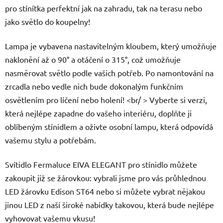
pro stínítka perfektní jak na zahradu, tak na terasu nebo
jako světlo do koupelny!
Lampa je vybavena nastavitelným kloubem, který umožňuje
naklonění až o 90° a otáčení o 315°, což umožňuje
nasměrovat světlo podle vašich potřeb. Po namontování na
zrcadla nebo vedle nich bude dokonalým funkčním
osvětlením pro líčení nebo holení! <br/ > Vyberte si verzi,
která nejlépe zapadne do vašeho interiéru, doplňte ji
oblíbeným stínidlem a oživte osobní lampu, která odpovídá
vašemu stylu a potřebám.
Svítidlo Fermaluce EIVA ELEGANT pro stínidlo můžete
zakoupit již se žárovkou: vybrali jsme pro vás průhlednou
LED žárovku Edison ST64 nebo si můžete vybrat nějakou
jinou LED z naší široké nabídky takovou, která bude nejlépe
vyhovovat vašemu vkusu!