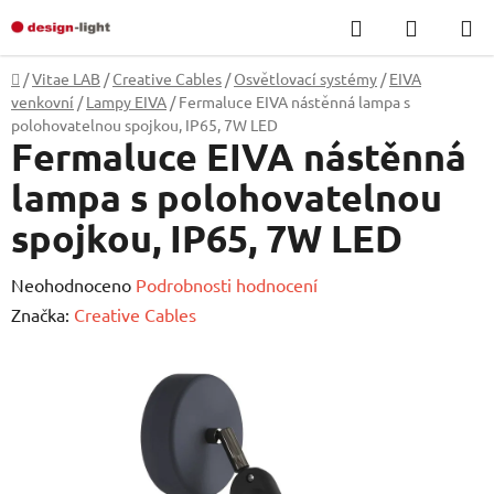
Přejít
Hledat
NÁKUP
na
KOŠÍK
obsah
Domů
/
Vitae LAB
/
Creative Cables
/
Osvětlovací systémy
/
EIVA
venkovní
/
Lampy EIVA
/
Fermaluce EIVA nástěnná lampa s
polohovatelnou spojkou, IP65, 7W LED
Fermaluce EIVA nástěnná
lampa s polohovatelnou
spojkou, IP65, 7W LED
Průměrné
Neohodnoceno
Podrobnosti hodnocení
hodnocení
Značka:
Creative Cables
produktu
je
0,0
z
5
hvězdiček.