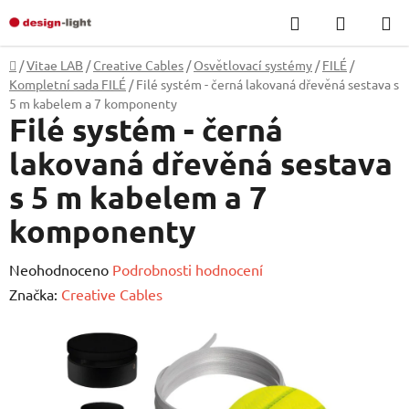
Přejít
Hledat
NÁKUP
na
KOŠÍK
obsah
Domů
/
Vitae LAB
/
Creative Cables
/
Osvětlovací systémy
/
FILÉ
/
Kompletní sada FILÉ
/
Filé systém - černá lakovaná dřevěná sestava s
5 m kabelem a 7 komponenty
Filé systém - černá
lakovaná dřevěná sestava
s 5 m kabelem a 7
komponenty
Průměrné
Neohodnoceno
Podrobnosti hodnocení
hodnocení
Značka:
Creative Cables
produktu
je
0,0
z