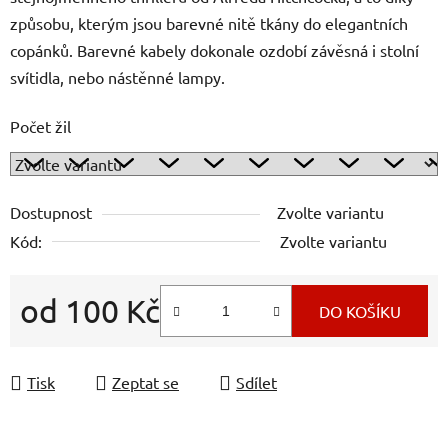
způsobu, kterým jsou barevné nitě tkány do elegantních
copánků. Barevné kabely dokonale ozdobí závěsná i stolní
svítidla, nebo nástěnné lampy.
Počet žil
Dostupnost
Zvolte variantu
Kód:
Zvolte variantu
od
100 Kč
DO KOŠÍKU
Měrná cena:
Tisk
Zeptat se
Sdílet