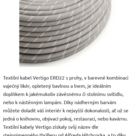
5
hvězdiček.
Textilní kabel Vertigo ERD22 s pruhy, v barevné kombinaci
vaječný likér, opletený bavlnou a lnem, je ideálním
doplňkem k jakémukoliv závěsnému či stolnímu svítidlu,
nebo k nástěnným lampám. Díky nádherným barvám
můžete doladit váš interiér k nejvyšší dokonalosti, ať už se
jedná o knihovnu, obývací pokoj, restauraci, nebo kavárnu.
Textilní kabely Vertigo získaly svůj název dle
stejnojmenného thrilleru od Alfreda Hitchcocka, a to díky