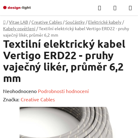
Přejít
Hledat
NÁKUP
na
KOŠÍK
obsah
Domů
/
Vitae LAB
/
Creative Cables
/
Součástky
/
Elektrické kabely
/
Kabely osvětlení
/
Textilní elektrický kabel Vertigo ERD22 - pruhy
vaječný likér, průměr 6,2 mm
Textilní elektrický kabel
Vertigo ERD22 - pruhy
vaječný likér, průměr 6,2
mm
Průměrné
Neohodnoceno
Podrobnosti hodnocení
hodnocení
Značka:
Creative Cables
produktu
je
0,0
z