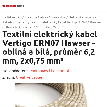
Přejít
Hledat
NÁKUP
na
KOŠÍK
obsah
Domů
/
Vitae LAB
/
Creative Cables
/
Součástky
/
Elektrické kabely
/
Kabely osvětlení
/
Textilní elektrický kabel Vertigo ERN07 Hawser -
obilná a bílá, průměr 6,2 mm, 2x0,75 mm²
Textilní elektrický kabel
Vertigo ERN07 Hawser -
obilná a bílá, průměr 6,2
mm, 2x0,75 mm²
Průměrné
Neohodnoceno
Podrobnosti hodnocení
hodnocení
Značka:
Creative Cables
produktu
je
0,0
z