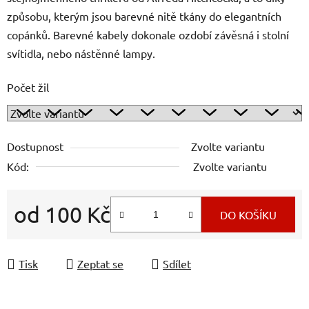
způsobu, kterým jsou barevné nitě tkány do elegantních
copánků. Barevné kabely dokonale ozdobí závěsná i stolní
svítidla, nebo nástěnné lampy.
Počet žil
Dostupnost
Zvolte variantu
Kód:
Zvolte variantu
od
100 Kč
DO KOŠÍKU
Měrná cena:
Tisk
Zeptat se
Sdílet