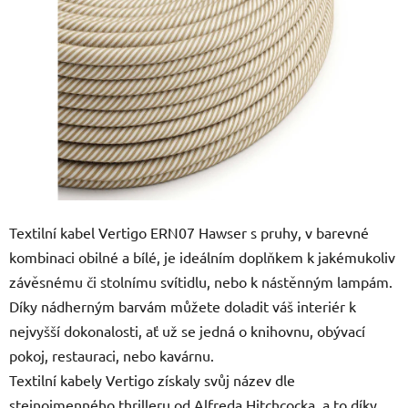
5
hvězdiček.
Textilní kabel Vertigo ERN07 Hawser s pruhy, v barevné
kombinaci obilné a bílé, je ideálním doplňkem k jakémukoliv
závěsnému či stolnímu svítidlu, nebo k nástěnným lampám.
Díky nádherným barvám můžete doladit váš interiér k
nejvyšší dokonalosti, ať už se jedná o knihovnu, obývací
pokoj, restauraci, nebo kavárnu.
Textilní kabely Vertigo získaly svůj název dle
stejnojmenného thrilleru od Alfreda Hitchcocka, a to díky