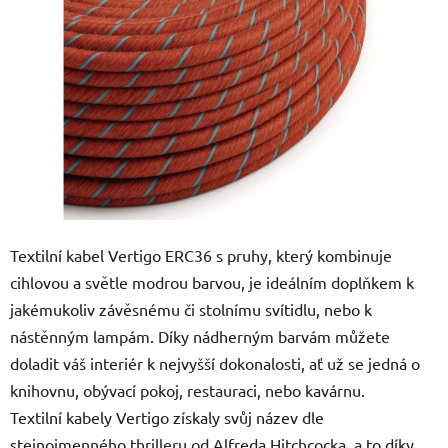
5
hvězdiček.
Textilní kabel Vertigo ERC36 s pruhy, který kombinuje
cihlovou a světle modrou barvou, je ideálním doplňkem k
jakémukoliv závěsnému či stolnímu svítidlu, nebo k
nástěnným lampám. Díky nádherným barvám můžete
doladit váš interiér k nejvyšší dokonalosti, ať už se jedná o
knihovnu, obývací pokoj, restauraci, nebo kavárnu.
Textilní kabely Vertigo získaly svůj název dle
stejnojmenného thrilleru od Alfreda Hitchcocka, a to díky