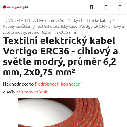
Přejít
Hledat
NÁKUP
na
KOŠÍK
obsah
Domů
/
Vitae LAB
/
Creative Cables
/
Součástky
/
Elektrické kabely
/
Kabely osvětlení
/
Textilní elektrický kabel Vertigo ERC36 - cihlový a
světle modrý, průměr 6,2 mm, 2x0,75 mm²
Textilní elektrický kabel
Vertigo ERC36 - cihlový a
světle modrý, průměr 6,2
mm, 2x0,75 mm²
Průměrné
Neohodnoceno
Podrobnosti hodnocení
hodnocení
Značka:
Creative Cables
produktu
je
0,0
z