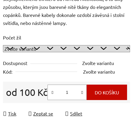
způsobu, kterým jsou barevné nitě tkány do elegantních
copánků. Barevné kabely dokonale ozdobí závěsná i stolní
svítidla, nebo nástěnné lampy.
Počet žil
Dostupnost
Zvolte variantu
Kód:
Zvolte variantu
od
100 Kč
DO KOŠÍKU
Měrná cena:
Tisk
Zeptat se
Sdílet