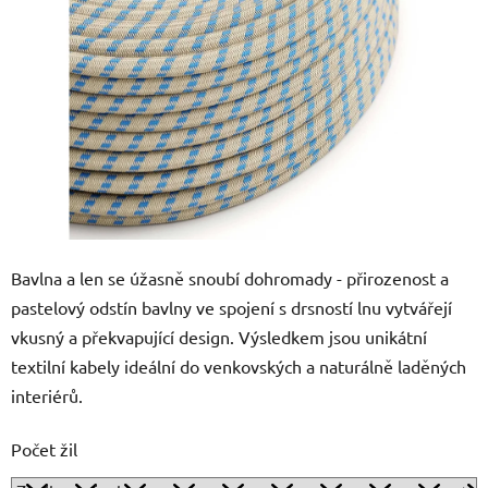
5
hvězdiček.
Bavlna a len se úžasně snoubí dohromady - přirozenost a
pastelový odstín bavlny ve spojení s drsností lnu vytvářejí
vkusný a překvapující design. Výsledkem jsou unikátní
textilní kabely ideální do venkovských a naturálně laděných
interiérů.
Počet žil