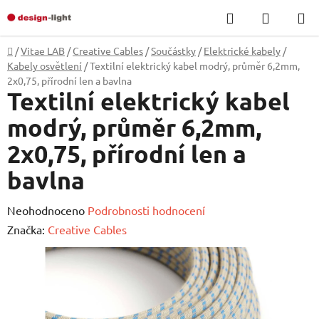
Přejít
Hledat
NÁKUP
na
KOŠÍK
obsah
Domů
/
Vitae LAB
/
Creative Cables
/
Součástky
/
Elektrické kabely
/
Kabely osvětlení
/
Textilní elektrický kabel modrý, průměr 6,2mm,
2x0,75, přírodní len a bavlna
Textilní elektrický kabel
modrý, průměr 6,2mm,
2x0,75, přírodní len a
bavlna
Průměrné
Neohodnoceno
Podrobnosti hodnocení
hodnocení
Značka:
Creative Cables
produktu
je
0,0
z