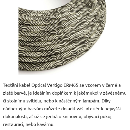
z
5
hvězdiček.
Textilní kabel Optical Vertigo ERM65 se vzorem v černé a
zlaté barvě, je ideálním doplňkem k jakémukoliv závěsnému
či stolnímu svítidlu, nebo k nástěnným lampám. Díky
nádherným barvám můžete doladit váš interiér k nejvyšší
dokonalosti, ať už se jedná o knihovnu, obývací pokoj,
restauraci, nebo kavárnu.