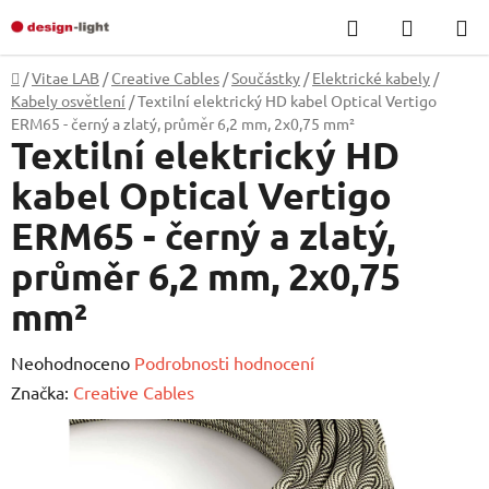
Přejít
Hledat
NÁKUP
na
KOŠÍK
obsah
Domů
/
Vitae LAB
/
Creative Cables
/
Součástky
/
Elektrické kabely
/
Kabely osvětlení
/
Textilní elektrický HD kabel Optical Vertigo
ERM65 - černý a zlatý, průměr 6,2 mm, 2x0,75 mm²
Textilní elektrický HD
kabel Optical Vertigo
ERM65 - černý a zlatý,
průměr 6,2 mm, 2x0,75
mm²
Průměrné
Neohodnoceno
Podrobnosti hodnocení
hodnocení
Značka:
Creative Cables
produktu
je
0,0