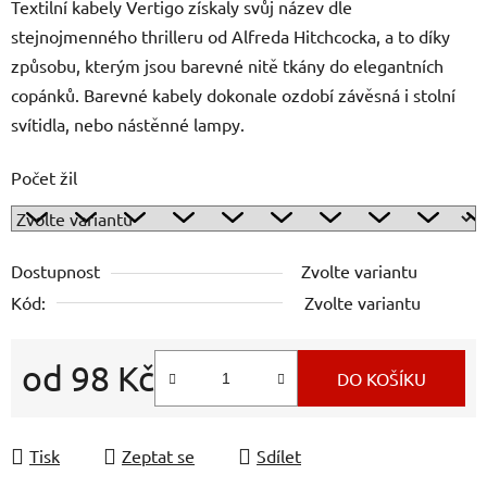
Textilní kabely Vertigo získaly svůj název dle
stejnojmenného thrilleru od Alfreda Hitchcocka, a to díky
způsobu, kterým jsou barevné nitě tkány do elegantních
copánků. Barevné kabely dokonale ozdobí závěsná i stolní
svítidla, nebo nástěnné lampy.
Počet žil
Dostupnost
Zvolte variantu
Kód:
Zvolte variantu
od
98 Kč
DO KOŠÍKU
Měrná cena:
Tisk
Zeptat se
Sdílet