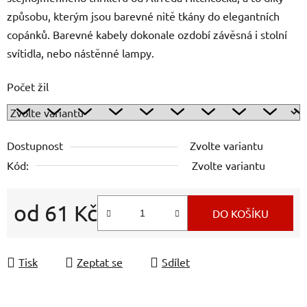
způsobu, kterým jsou barevné nitě tkány do elegantních
copánků. Barevné kabely dokonale ozdobí závěsná i stolní
svítidla, nebo nástěnné lampy.
Počet žil
Dostupnost
Zvolte variantu
Kód:
Zvolte variantu
od
61 Kč
DO KOŠÍKU
Měrná cena:
Tisk
Zeptat se
Sdílet