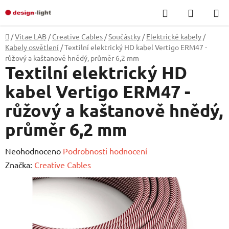
Přejít
Hledat
NÁKUP
na
KOŠÍK
obsah
Domů
/
Vitae LAB
/
Creative Cables
/
Součástky
/
Elektrické kabely
/
Kabely osvětlení
/
Textilní elektrický HD kabel Vertigo ERM47 -
růžový a kaštanově hnědý, průměr 6,2 mm
Textilní elektrický HD
kabel Vertigo ERM47 -
růžový a kaštanově hnědý,
průměr 6,2 mm
Průměrné
Neohodnoceno
Podrobnosti hodnocení
hodnocení
Značka:
Creative Cables
produktu
je
0,0
z