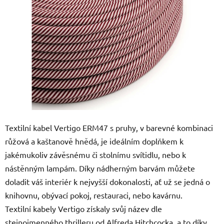
5
hvězdiček.
Textilní kabel Vertigo ERM47 s pruhy, v barevné kombinaci
růžová a kaštanově hnědá, je ideálním doplňkem k
jakémukoliv závěsnému či stolnímu svítidlu, nebo k
nástěnným lampám. Díky nádherným barvám můžete
doladit váš interiér k nejvyšší dokonalosti, ať už se jedná o
knihovnu, obývací pokoj, restauraci, nebo kavárnu.
Textilní kabely Vertigo získaly svůj název dle
stejnojmenného thrilleru od Alfreda Hitchcocka, a to díky