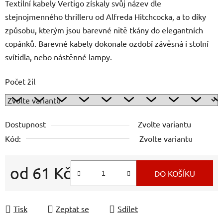
Textilní kabely Vertigo získaly svůj název dle
stejnojmenného thrilleru od Alfreda Hitchcocka, a to díky
způsobu, kterým jsou barevné nitě tkány do elegantních
copánků. Barevné kabely dokonale ozdobí závěsná i stolní
svítidla, nebo nástěnné lampy.
Počet žil
Dostupnost
Zvolte variantu
Kód:
Zvolte variantu
od
61 Kč
DO KOŠÍKU
Měrná cena:
Tisk
Zeptat se
Sdílet