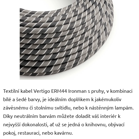
z
5
hvězdiček.
Textilní kabel Vertigo ERM44 Ironman s pruhy, v kombinaci
bílé a šedé barvy, je ideálním doplňkem k jakémukoliv
závěsnému či stolnímu svítidlu, nebo k nástěnným lampám.
Díky neutrálním barvám můžete doladit váš interiér k
nejvyšší dokonalosti, ať už se jedná o knihovnu, obývací
pokoj, restauraci, nebo kavárnu.