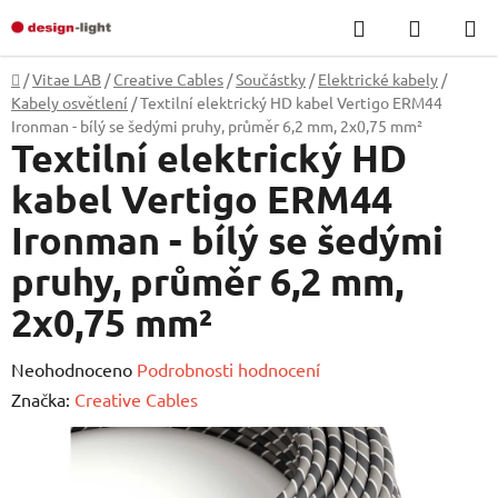
Přejít
Hledat
NÁKUP
na
KOŠÍK
obsah
Domů
/
Vitae LAB
/
Creative Cables
/
Součástky
/
Elektrické kabely
/
Kabely osvětlení
/
Textilní elektrický HD kabel Vertigo ERM44
Ironman - bílý se šedými pruhy, průměr 6,2 mm, 2x0,75 mm²
Textilní elektrický HD
kabel Vertigo ERM44
Ironman - bílý se šedými
pruhy, průměr 6,2 mm,
2x0,75 mm²
Průměrné
Neohodnoceno
Podrobnosti hodnocení
hodnocení
Značka:
Creative Cables
produktu
je
0,0