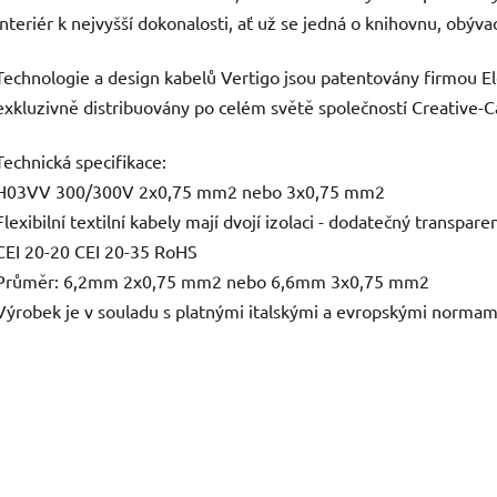
interiér k nejvyšší dokonalosti, ať už se jedná o knihovnu, obýva
Technologie a design kabelů Vertigo jsou patentovány firmou Ele
exkluzivně distribuovány po celém světě společností Creative-C
Technická specifikace:
H03VV 300/300V 2x0,75 mm2 nebo 3x0,75 mm2
Flexibilní textilní kabely mají dvojí izolaci - dodatečný transparen
CEI 20-20 CEI 20-35 RoHS
Průměr: 6,2mm 2x0,75 mm2 nebo 6,6mm 3x0,75 mm2
Výrobek je v souladu s platnými italskými a evropskými normam