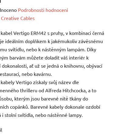
né
dnoceno
Podrobnosti hodnocení
ení
:
Creative Cables
tu
í kabel Vertigo ERM42 s pruhy, v kombinaci černá
, je ideálním doplňkem k jakémukoliv závěsnému
nímu svítidlu, nebo k nástěnným lampám. Díky
ým barvám můžete doladit váš interiér k
í dokonalosti, ať už se jedná o knihovnu, obývací
ek.
restauraci, nebo kavárnu.
í kabely Vertigo získaly svůj název dle
menného thrilleru od Alfreda Hitchcocka, a to
ůsobu, kterým jsou barevné nitě tkány do
ních copánků. Barevné kabely dokonale ozdobí
 i stolní svítidla, nebo nástěnné lampy.
il