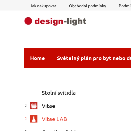
Přejít
Jak nakupovat
Obchodní podmínky
Podmín
na
obsah
Home
Světelný plán pro byt nebo 
P
K
Přeskočit
Stolní svítidla
a
o
kategorie
t
s
Vitae
e
t
g
r
Vitae LAB
o
a
r