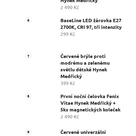
Hynek Medřický
2 490 Kč
BaseLine LED žárovka E27
2700K, CRI 97, tři intenzity
299 Kč
Červené brýle proti
modrému a zelenému
světlu dětské Hynek
Medřický
399 Kč
První noční čelovka Fenix
Vitae Hynek Medřický +
5ks magnetických koleček
2 490 Kč
Červené univerzální