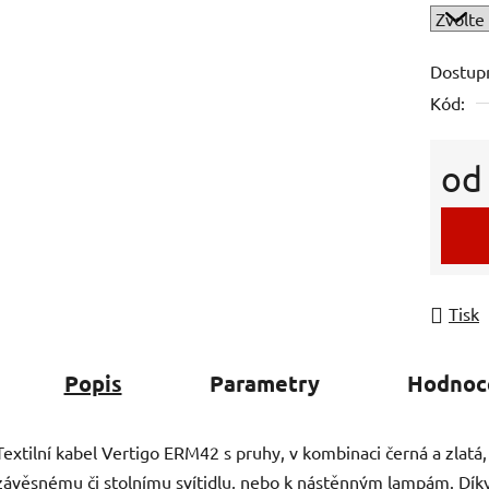
Dostup
Kód:
o
Měrná
Tisk
Popis
Parametry
Hodnoc
Textilní kabel Vertigo ERM42 s pruhy, v kombinaci černá a zlatá
závěsnému či stolnímu svítidlu, nebo k nástěnným lampám. Dí