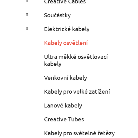
Creative Cables
i
n
e
n
Součástky
í
p
Elektrické kabely
a
Kabely osvětlení
n
e
Ultra měkké osvětlovací
l
kabely
Venkovní kabely
Kabely pro velké zatížení
Lanové kabely
Creative Tubes
Kabely pro světelné řetězy