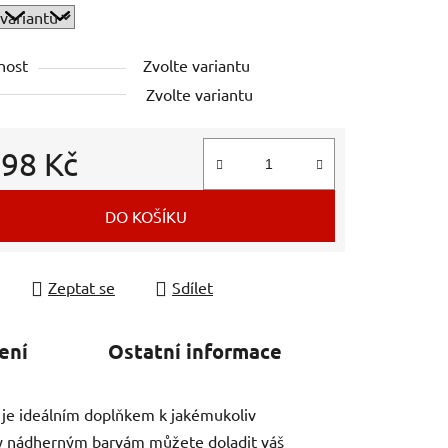
nost
Zvolte variantu
Zvolte variantu
d
98 Kč
 cena:
DO KOŠÍKU
Zeptat se
Sdílet
ení
Ostatní informace
, je ideálním doplňkem k jakémukoliv
ky nádherným barvám můžete doladit váš