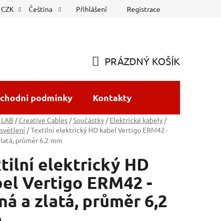
Přihlášení
Registrace
CZK
Čeština
PRÁZDNÝ KOŠÍK
NÁKUPNÍ
KOŠÍK
chodní podmínky
Kontakty
 LAB
/
Creative Cables
/
Součástky
/
Elektrické kabely
/
světlení
/
Textilní elektrický HD kabel Vertigo ERM42 -
zlatá, průměr 6,2 mm
tilní elektrický HD
el Vertigo ERM42 -
ná a zlatá, průměr 6,2
m