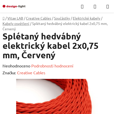
Přejít
Hledat
NÁKUP
na
KOŠÍK
obsah
Domů
/
Vitae LAB
/
Creative Cables
/
Součástky
/
Elektrické kabely
/
Kabely osvětlení
/
Splétaný hedvábný elektrický kabel 2x0,75 mm,
Červený
Splétaný hedvábný
elektrický kabel 2x0,75
mm, Červený
Průměrné
Neohodnoceno
Podrobnosti hodnocení
hodnocení
Značka:
Creative Cables
produktu
je
0,0
z
5
hvězdiček.