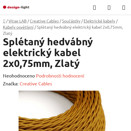
Přejít
Hledat
NÁKUP
na
KOŠÍK
obsah
Domů
/
Vitae LAB
/
Creative Cables
/
Součástky
/
Elektrické kabely
/
Kabely osvětlení
/
Splétaný hedvábný elektrický kabel 2x0,75mm,
Zlatý
Splétaný hedvábný
elektrický kabel
2x0,75mm, Zlatý
Průměrné
Neohodnoceno
Podrobnosti hodnocení
hodnocení
Značka:
Creative Cables
produktu
je
0,0
z
5
hvězdiček.