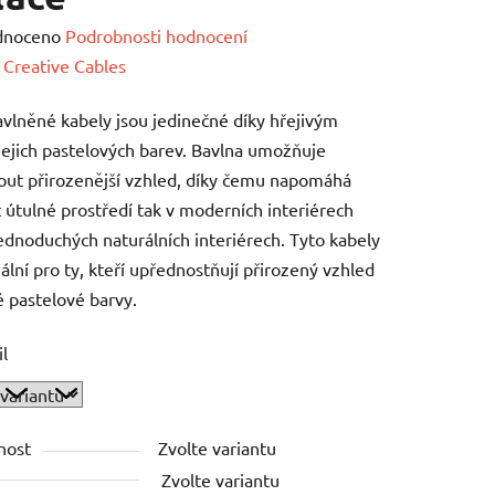
né
dnoceno
Podrobnosti hodnocení
ení
:
Creative Cables
tu
vlněné kabely jsou jedinečné díky hřejivým
ejich pastelových barev. Bavlna umožňuje
ut přirozenější vzhled, díky čemu napomáhá
t útulné prostředí tak v moderních interiérech
jednoduchých naturálních interiérech. Tyto kabely
ek.
eální pro ty, kteří upřednostňují přirozený vzhled
 pastelové barvy.
il
nost
Zvolte variantu
Zvolte variantu