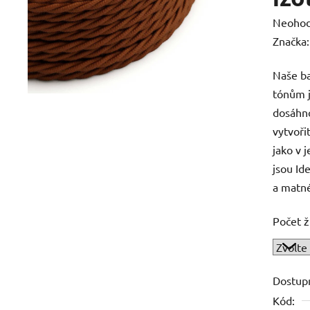
Průměr
Neoho
hodnoc
Značka
produk
Naše ba
je
tónům j
0,0
dosáhno
z
vytvoři
5
jako v 
hvězdič
jsou Id
a matné
Počet ž
Dostup
Kód: