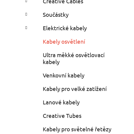
Creative Cables
i
n
e
n
Součástky
í
p
Elektrické kabely
a
Kabely osvětlení
n
e
Ultra měkké osvětlovací
l
kabely
Venkovní kabely
Kabely pro velké zatížení
Lanové kabely
Creative Tubes
Kabely pro světelné řetězy