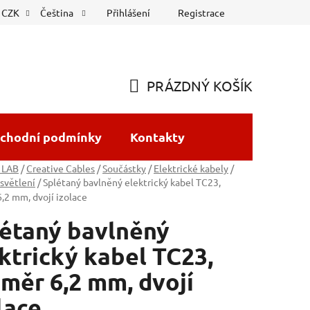
Přihlášení
Registrace
CZK
Čeština
PRÁZDNÝ KOŠÍK
NÁKUPNÍ
KOŠÍK
chodní podmínky
Kontakty
 LAB
/
Creative Cables
/
Součástky
/
Elektrické kabely
/
světlení
/
Splétaný bavlněný elektrický kabel TC23,
,2 mm, dvojí izolace
étaný bavlněný
ktrický kabel TC23,
měr 6,2 mm, dvojí
lace