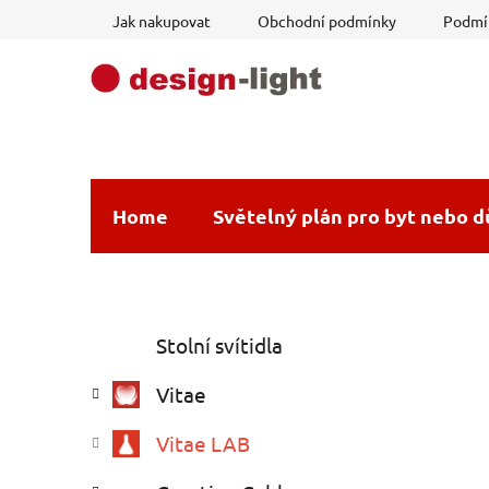
Přejít
Jak nakupovat
Obchodní podmínky
Podmín
na
obsah
Home
Světelný plán pro byt nebo 
P
K
Přeskočit
Stolní svítidla
a
o
kategorie
t
s
Vitae
e
t
g
r
Vitae LAB
o
a
r