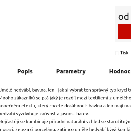
o
Měrná
Tisk
Popis
Parametry
Hodnoc
Umělé hedvábí, bavlna, len - jak si vybrat ten správný typ krycí te
Mnoho zákazníků se ptá jaký je rozdíl mezi textiliemi z umělého 
konečném efektu, který chcete dosáhnout: bavlna a len mají ma
hedvábí vyzdvihuje zářivost a jasnost barev.
Nejčastěji se kombinuje přírodní naturální vzhled se starožitný
mosazi, železa či porcelánu, zatímco umělé hedvábí bývá ko