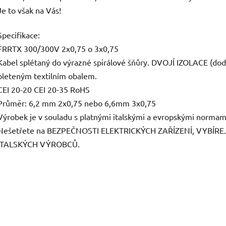
Je to však na Vás!
Specifikace:
FRRTX 300/300V 2x0,75 o 3x0,75
Kabel splétaný do výrazné spirálové šňůry. DVOJÍ IZOLACE (do
pleteným textilním obalem.
CEI 20-20 CEI 20-35 RoHS
Průměr: 6,2 mm 2x0,75 nebo 6,6mm 3x0,75
Výrobek je v souladu s platnými italskými a evropskými normam
Nešetřete na BEZPEČNOSTI ELEKTRICKÝCH ZAŘÍZENÍ, VYBÍR
ITALSKÝCH VÝROBCŮ.