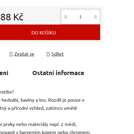
d
88 Kč
 cena:
DO KOŠÍKU
Zeptat se
Sdílet
ení
Ostatní informace
xtilie?
hedvábí, bavlny a lnu. Rozdíl je pouze v
tný a přírodní vzhled, zatímco umělé
mi prvky nebo materiály např. z mědi,
mbinované s barveným kovem nebo chromem.