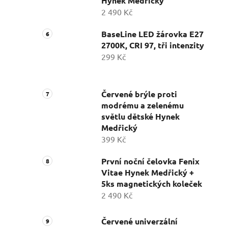
Hynek Medřický
2 490 Kč
BaseLine LED žárovka E27
2700K, CRI 97, tři intenzity
299 Kč
Červené brýle proti
modrému a zelenému
světlu dětské Hynek
Medřický
399 Kč
První noční čelovka Fenix
Vitae Hynek Medřický +
5ks magnetických koleček
2 490 Kč
Červené univerzální