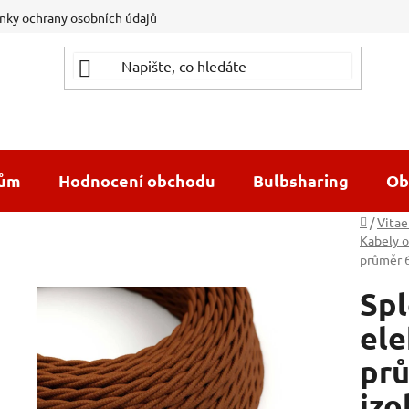
ky ochrany osobních údajů
dům
Hodnocení obchodu
Bulbsharing
Ob
Domů
/
Vitae
Kabely o
průměr 6
Spl
ele
prů
izo