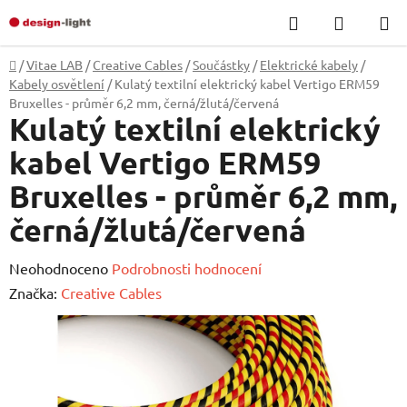
Přejít
Hledat
NÁKUP
na
KOŠÍK
obsah
Domů
/
Vitae LAB
/
Creative Cables
/
Součástky
/
Elektrické kabely
/
Kabely osvětlení
/
Kulatý textilní elektrický kabel Vertigo ERM59
Bruxelles - průměr 6,2 mm, černá/žlutá/červená
Kulatý textilní elektrický
kabel Vertigo ERM59
Bruxelles - průměr 6,2 mm,
černá/žlutá/červená
Průměrné
Neohodnoceno
Podrobnosti hodnocení
hodnocení
Značka:
Creative Cables
produktu
je
0,0
z