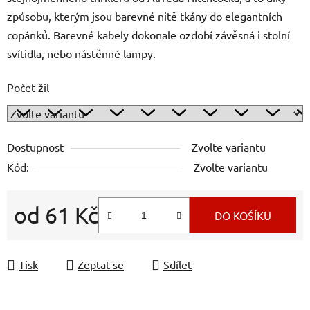
způsobu, kterým jsou barevné nitě tkány do elegantních
copánků. Barevné kabely dokonale ozdobí závěsná i stolní
svítidla, nebo nástěnné lampy.
Počet žil
Dostupnost
Zvolte variantu
Kód:
Zvolte variantu
od
61 Kč
DO KOŠÍKU
Měrná cena:
Tisk
Zeptat se
Sdílet