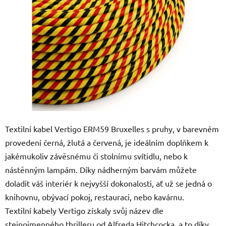
5
hvězdiček.
Textilní kabel Vertigo ERM59 Bruxelles s pruhy, v barevném
provedení černá, žlutá a červená, je ideálním doplňkem k
jakémukoliv závěsnému či stolnímu svítidlu, nebo k
nástěnným lampám. Díky nádherným barvám můžete
doladit váš interiér k nejvyšší dokonalosti, ať už se jedná o
knihovnu, obývací pokoj, restauraci, nebo kavárnu.
Textilní kabely Vertigo získaly svůj název dle
stejnojmenného thrilleru od Alfreda Hitchcocka, a to díky