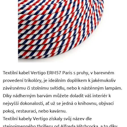
5
hvězdiček.
Textilní kabel Vertigo ERM57 Paris s pruhy, v barevném
provedení trikolóry, je ideálním doplňkem k jakémukoliv
závěsnému či stolnímu svítidlu, nebo k nástěnným lampám.
Díky nádherným barvám můžete doladit váš interiér k
nejvyšší dokonalosti, ať už se jedná o knihovnu, obývací
pokoj, restauraci, nebo kavárnu.
Textilní kabely Vertigo získaly svůj název dle
stejnojmenného thrilleru od Alfreda Hitchcocka, a to díky