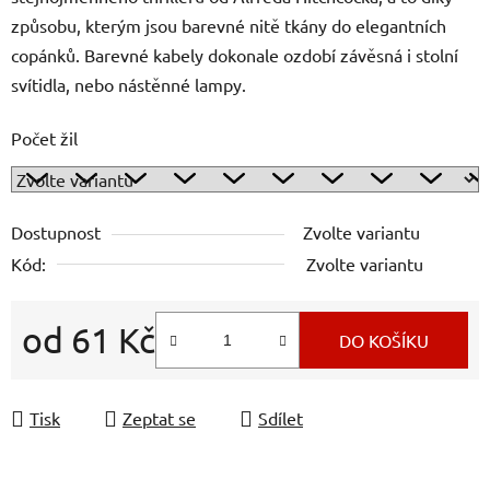
způsobu, kterým jsou barevné nitě tkány do elegantních
copánků. Barevné kabely dokonale ozdobí závěsná i stolní
svítidla, nebo nástěnné lampy.
Počet žil
Dostupnost
Zvolte variantu
Kód:
Zvolte variantu
od
61 Kč
DO KOŠÍKU
Měrná cena:
Tisk
Zeptat se
Sdílet