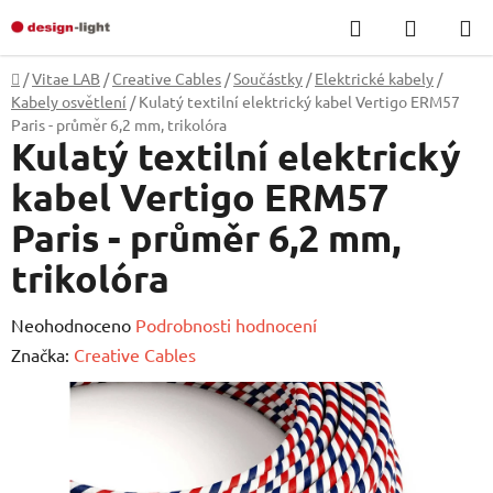
Přejít
Hledat
NÁKUP
na
KOŠÍK
obsah
Domů
/
Vitae LAB
/
Creative Cables
/
Součástky
/
Elektrické kabely
/
Kabely osvětlení
/
Kulatý textilní elektrický kabel Vertigo ERM57
Paris - průměr 6,2 mm, trikolóra
Kulatý textilní elektrický
kabel Vertigo ERM57
Paris - průměr 6,2 mm,
trikolóra
Průměrné
Neohodnoceno
Podrobnosti hodnocení
hodnocení
Značka:
Creative Cables
produktu
je
0,0
z