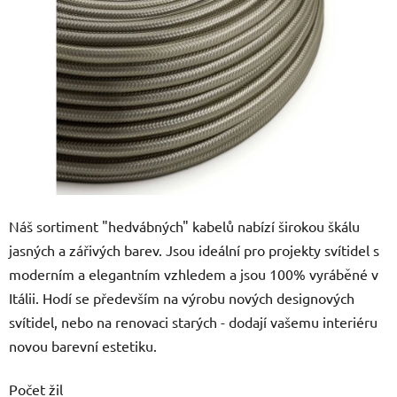
5
hvězdiček.
Náš sortiment "hedvábných" kabelů nabízí širokou škálu
jasných a zářivých barev. Jsou ideální pro projekty svítidel s
moderním a elegantním vzhledem a jsou 100% vyráběné v
Itálii. Hodí se především na výrobu nových designových
svítidel, nebo na renovaci starých - dodají vašemu interiéru
novou barevní estetiku.
Počet žil