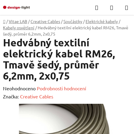
Přejít
Hledat
NÁKUP
na
KOŠÍK
obsah
Domů
/
Vitae LAB
/
Creative Cables
/
Součástky
/
Elektrické kabely
/
Kabely osvětlení
/
Hedvábný textilní elektrický kabel RM26, Tmavě
šedý, průměr 6,2mm, 2x0,75
Hedvábný textilní
elektrický kabel RM26,
Tmavě šedý, průměr
6,2mm, 2x0,75
Průměrné
Neohodnoceno
Podrobnosti hodnocení
hodnocení
Značka:
Creative Cables
produktu
je
0,0
z