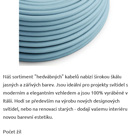
5
hvězdiček.
Náš sortiment "hedvábných" kabelů nabízí širokou škálu
jasných a zářivých barev. Jsou ideální pro projekty svítidel s
moderním a elegantním vzhledem a jsou 100% vyráběné v
Itálii. Hodí se především na výrobu nových designových
svítidel, nebo na renovaci starých - dodají vašemu interiéru
novou barevní estetiku.
Počet žil