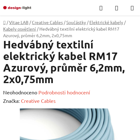
Přejít
Hledat
NÁKUP
na
KOŠÍK
obsah
Domů
/
Vitae LAB
/
Creative Cables
/
Součástky
/
Elektrické kabely
/
Kabely osvětlení
/
Hedvábný textilní elektrický kabel RM17
Azurový, průměr 6,2mm, 2x0,75mm
Hedvábný textilní
elektrický kabel RM17
Azurový, průměr 6,2mm,
2x0,75mm
Průměrné
Neohodnoceno
Podrobnosti hodnocení
hodnocení
Značka:
Creative Cables
produktu
je
0,0
z