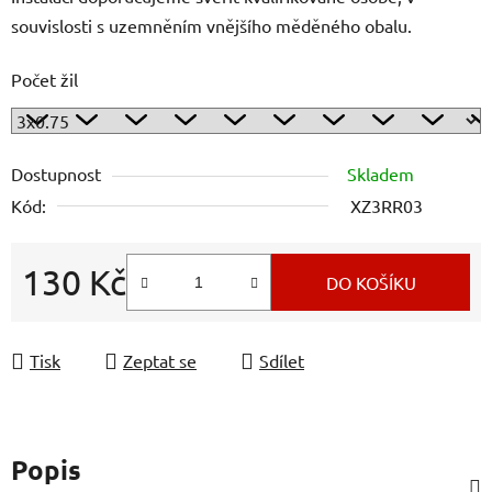
souvislosti s uzemněním vnějšího měděného obalu.
Počet žil
Dostupnost
Skladem
Kód:
XZ3RR03
130 Kč
DO KOŠÍKU
Měrná cena:
Tisk
Zeptat se
Sdílet
Popis