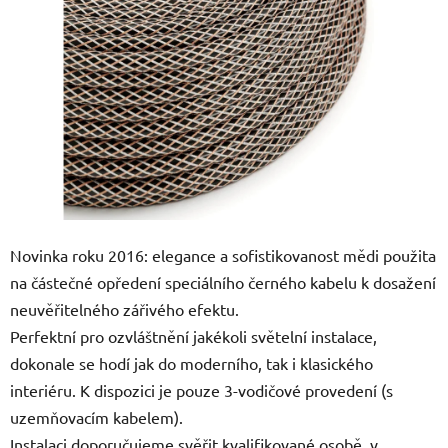
5
hvězdiček.
Novinka roku 2016: elegance a sofistikovanost mědi použita
na částečné opředení speciálního černého kabelu k dosažení
neuvěřitelného zářivého efektu.
Perfektní pro ozvláštnění jakékoli světelní instalace,
dokonale se hodí jak do moderního, tak i klasického
interiéru. K dispozici je pouze 3-vodičové provedení (s
uzemňovacím kabelem).
Instalaci doporučujeme svěřit kvalifikované osobě, v