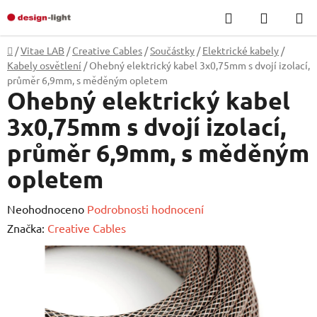
Přejít
Hledat
NÁKUP
na
KOŠÍK
obsah
Domů
/
Vitae LAB
/
Creative Cables
/
Součástky
/
Elektrické kabely
/
Kabely osvětlení
/
Ohebný elektrický kabel 3x0,75mm s dvojí izolací,
průměr 6,9mm, s měděným opletem
Ohebný elektrický kabel
3x0,75mm s dvojí izolací,
průměr 6,9mm, s měděným
opletem
Průměrné
Neohodnoceno
Podrobnosti hodnocení
hodnocení
Značka:
Creative Cables
produktu
je
0,0
z