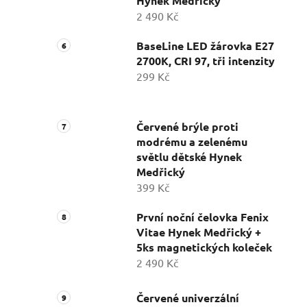
Hynek Medřický
2 490 Kč
BaseLine LED žárovka E27
2700K, CRI 97, tři intenzity
299 Kč
Červené brýle proti
modrému a zelenému
světlu dětské Hynek
Medřický
399 Kč
První noční čelovka Fenix
Vitae Hynek Medřický +
5ks magnetických koleček
2 490 Kč
Červené univerzální