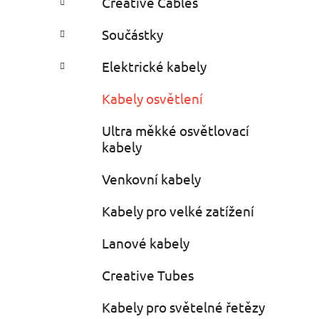
Creative Cables
i
n
e
n
Součástky
í
p
Elektrické kabely
a
Kabely osvětlení
n
e
Ultra měkké osvětlovací
l
kabely
Venkovní kabely
Kabely pro velké zatížení
Lanové kabely
Creative Tubes
Kabely pro světelné řetězy