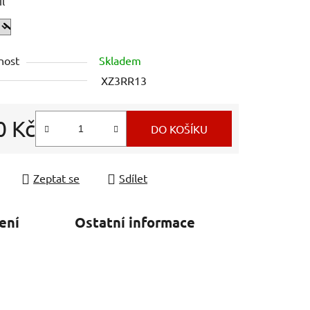
il
nost
Skladem
XZ3RR13
0 Kč
DO KOŠÍKU
 cena:
Zeptat se
Sdílet
ení
Ostatní informace