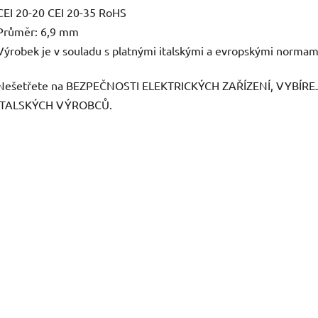
CEI 20-20 CEI 20-35 RoHS
Průměr: 6,9 mm
Výrobek je v souladu s platnými italskými a evropskými normam
Nešetřete na BEZPEČNOSTI ELEKTRICKÝCH ZAŘÍZENÍ, VYBÍR
ITALSKÝCH VÝROBCŮ.