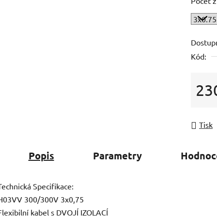
Počet ž
Dostup
Kód:
23
Měrná
Tisk
Popis
Parametry
Hodnoc
Technická Specifikace:
H03VV 300/300V 3x0,75
Flexibilní kabel s DVOJÍ IZOLACÍ