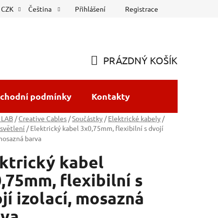
Přihlášení
Registrace
CZK
Čeština
PRÁZDNÝ KOŠÍK
NÁKUPNÍ
KOŠÍK
chodní podmínky
Kontakty
 LAB
/
Creative Cables
/
Součástky
/
Elektrické kabely
/
světlení
/
Elektrický kabel 3x0,75mm, flexibilní s dvojí
 mosazná barva
ktrický kabel
,75mm, flexibilní s
jí izolací, mosazná
rva