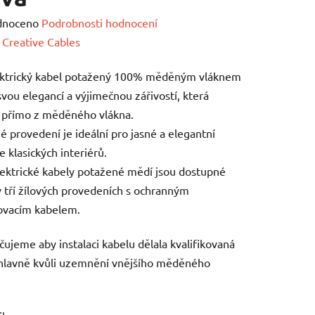
né
dnoceno
Podrobnosti hodnocení
ení
:
Creative Cables
tu
ektrický kabel potažený 100% měděným vláknem
svou elegancí a výjimečnou zářivostí, která
 přímo z měděného vlákna.
 provedení je ideální pro jasné a elegantní
e klasických interiérů.
ek.
ektrické kabely potažené mědí jsou dostupné
 tří žílových provedeních s ochranným
vacím kabelem.
ujeme aby instalaci kabelu dělala kvalifikovaná
hlavně kvůli uzemnění vnějšího měděného