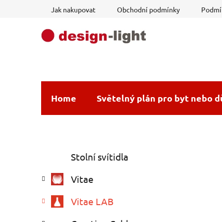
Přejít
Jak nakupovat
Obchodní podmínky
Podmín
na
obsah
Home
Světelný plán pro byt nebo 
P
K
Přeskočit
Stolní svítidla
a
o
kategorie
t
s
Vitae
e
t
g
r
Vitae LAB
o
a
r